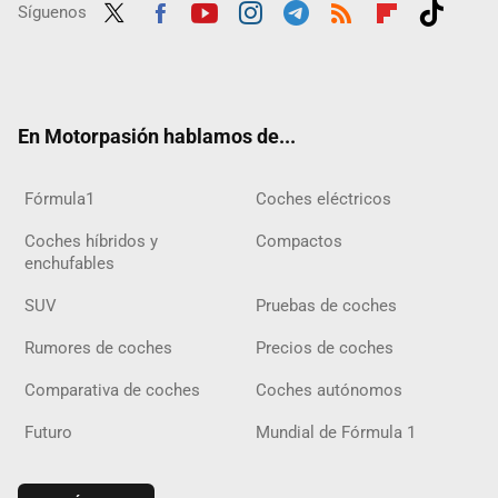
Síguenos
Twit
Fac
Yout
Inst
Tele
RSS
Flip
Tikt
ter
ebo
ube
agra
gra
boar
ok
ok
m
m
d
En Motorpasión hablamos de...
Fórmula1
Coches eléctricos
Coches híbridos y
Compactos
enchufables
SUV
Pruebas de coches
Rumores de coches
Precios de coches
Comparativa de coches
Coches autónomos
Futuro
Mundial de Fórmula 1