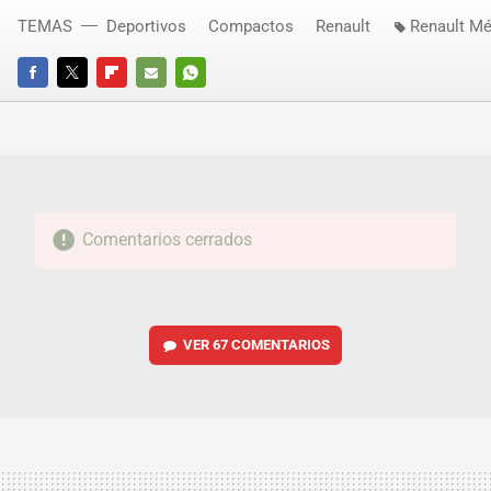
TEMAS
Deportivos
Compactos
Renault
Renault M
FACEBOOK
TWITTER
FLIPBOARD
E-
WHATSAPP
MAIL
Comentarios cerrados
VER
67 COMENTARIOS