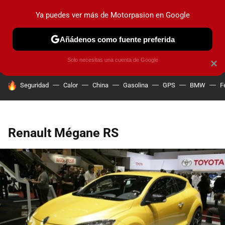
Ya puedes ver más de Motorpasion en Google
PRUEBAS
COCHES ELÉCTRICOS
OBSERVATORIO
F1
Añádenos como fuente preferida
Solo necesitas una cuenta de Google
×
HOY SE HABLA DE
Seguridad
Calor
China
Gasolina
GPS
BMW
F
Renault Mégane RS