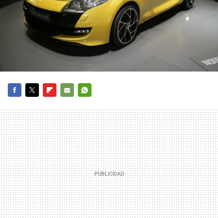
FACEBOOK
TWITTER
FLIPBOARD
E-
WHATSAPP
MAIL