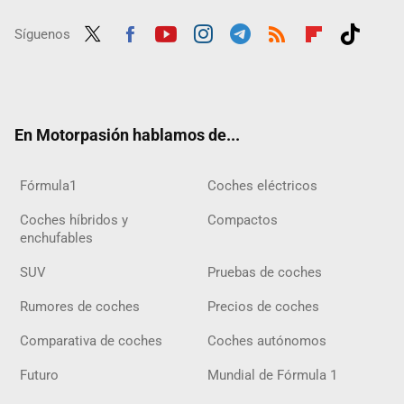
Síguenos
Twit
Fac
Yout
Inst
Tele
RSS
Flip
Tikt
ter
ebo
ube
agra
gra
boar
ok
ok
m
m
d
En Motorpasión hablamos de...
Fórmula1
Coches eléctricos
Coches híbridos y
Compactos
enchufables
SUV
Pruebas de coches
Rumores de coches
Precios de coches
Comparativa de coches
Coches autónomos
Futuro
Mundial de Fórmula 1