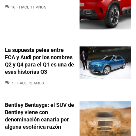
COMENTARIOS
16
HACE 11 AÑOS
La supuesta pelea entre
FCA y Audi por los nombres
Q2 y Q4 para el Q1 es una de
esas historias Q3
COMENTARIOS
7
HACE 12 AÑOS
Bentley Bentayga: el SUV de
Bentley viene con
denominación canaria por
alguna esotérica razón