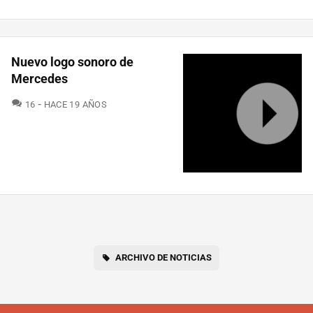
Nuevo logo sonoro de
Mercedes
COMENTARIOS
16
HACE 19 AÑOS
ARCHIVO DE NOTICIAS