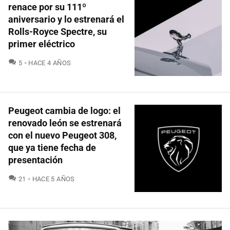
renace por su 111º
aniversario y lo estrenará el
Rolls-Royce Spectre, su
primer eléctrico
COMENTARIOS
5
HACE 4 AÑOS
Peugeot cambia de logo: el
renovado león se estrenará
con el nuevo Peugeot 308,
que ya tiene fecha de
presentación
COMENTARIOS
21
HACE 5 AÑOS