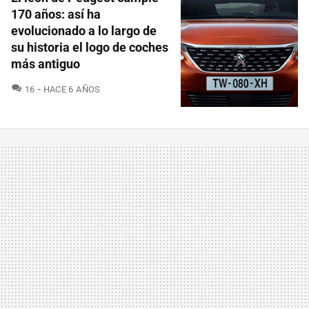
170 años: así ha
evolucionado a lo largo de
su historia el logo de coches
más antiguo
COMENTARIOS
16
HACE 6 AÑOS