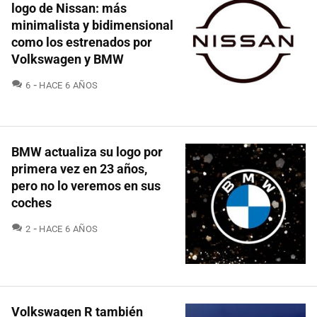
logo de Nissan: más
minimalista y bidimensional
como los estrenados por
Volkswagen y BMW
COMENTARIOS
6
HACE 6 AÑOS
BMW actualiza su logo por
primera vez en 23 años,
pero no lo veremos en sus
coches
COMENTARIOS
2
HACE 6 AÑOS
Volkswagen R también