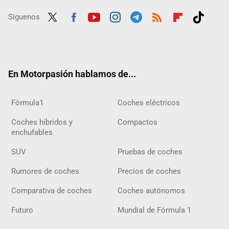
Síguenos
Twit
Fac
Yout
Inst
Tele
RSS
Flip
Tikt
ter
ebo
ube
agra
gra
boar
ok
ok
m
m
d
En Motorpasión hablamos de...
Fórmula1
Coches eléctricos
Coches híbridos y
Compactos
enchufables
SUV
Pruebas de coches
Rumores de coches
Precios de coches
Comparativa de coches
Coches autónomos
Futuro
Mundial de Fórmula 1