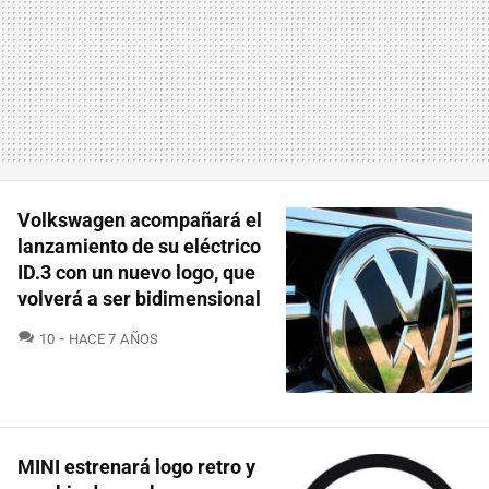
Volkswagen acompañará el
lanzamiento de su eléctrico
ID.3 con un nuevo logo, que
volverá a ser bidimensional
COMENTARIOS
10
HACE 7 AÑOS
MINI estrenará logo retro y