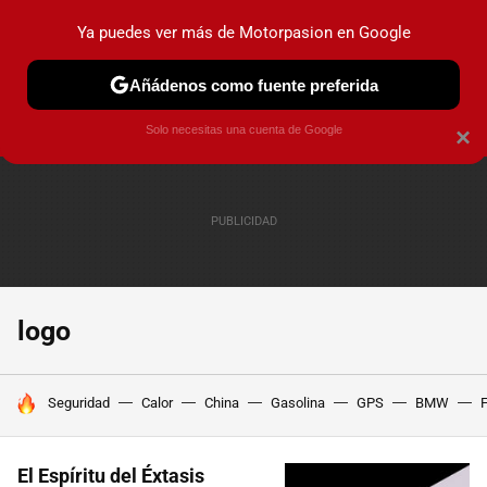
Ya puedes ver más de Motorpasion en Google
PRUEBAS
COCHES ELÉCTRICOS
OBSERVATORIO
F1
Añádenos como fuente preferida
Solo necesitas una cuenta de Google
×
logo
HOY SE HABLA DE
Seguridad
Calor
China
Gasolina
GPS
BMW
F
El Espíritu del Éxtasis