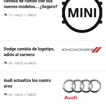
cambia de rumbo con sus
nuevos modelos... ¿Seguro?
COMENTARIOS
17
HACE 11 AÑOS
Dodge cambia de logotipo,
adiós al carnero
COMENTARIOS
39
HACE 16 AÑOS
Audi actualiza los cuatro
aros
COMENTARIOS
56
HACE 17 AÑOS