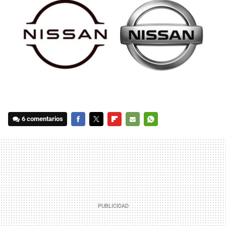
6 comentarios
FACEBOOK
TWITTER
FLIPBOARD
E-
WHATSAPP
MAIL