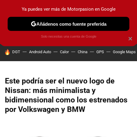
Ya puedes ver más de Motorpasion en Google
PRUEBAS
COCHES ELÉCTRICOS
OBSERVATORIO
F1
Añádenos como fuente preferida
Solo necesitas una cuenta de Google
×
HOY SE HABLA DE
DGT
Android Auto
Calor
China
GPS
Google Maps
Este podría ser el nuevo logo de
Nissan: más minimalista y
bidimensional como los estrenados
por Volkswagen y BMW