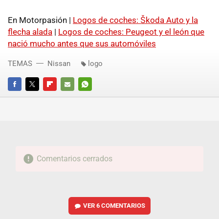
En Motorpasión |
Logos de coches: Škoda Auto y la
flecha alada
|
Logos de coches: Peugeot y el león que
nació mucho antes que sus automóviles
TEMAS
Nissan
logo
FACEBOOK
TWITTER
FLIPBOARD
E-
WHATSAPP
MAIL
Comentarios cerrados
VER
6 COMENTARIOS