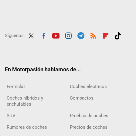
Síguenos
Twit
Fac
Yout
Inst
Tele
RSS
Flip
Tikt
ter
ebo
ube
agra
gra
boar
ok
ok
m
m
d
En Motorpasión hablamos de...
Fórmula1
Coches eléctricos
Coches híbridos y
Compactos
enchufables
SUV
Pruebas de coches
Rumores de coches
Precios de coches