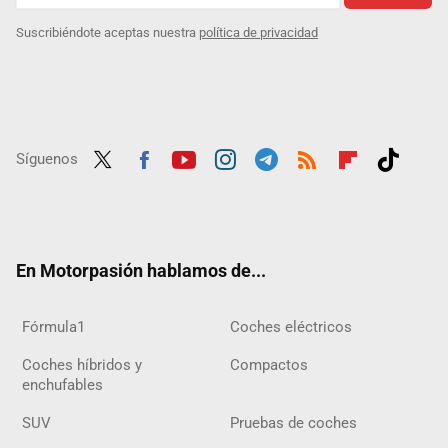
Suscribiéndote aceptas nuestra
política de privacidad
Síguenos
Twit
Fac
Yout
Inst
Tele
RSS
Flip
Tikt
ter
ebo
ube
agra
gra
boar
ok
ok
m
m
d
En Motorpasión hablamos de...
Fórmula1
Coches eléctricos
Coches híbridos y
Compactos
enchufables
SUV
Pruebas de coches