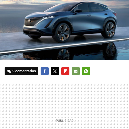
9 comentarios
FACEBOOK
TWITTER
FLIPBOARD
E-
WHATSAPP
MAIL