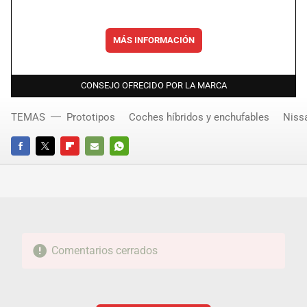
MÁS INFORMACIÓN
CONSEJO OFRECIDO POR LA MARCA
TEMAS
Prototipos
Coches híbridos y enchufables
Niss
FACEBOOK
TWITTER
FLIPBOARD
E-
WHATSAPP
MAIL
Comentarios cerrados