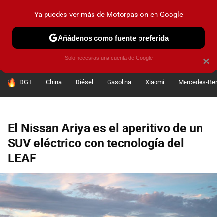
Ya puedes ver más de Motorpasion en Google
PRUEBAS
COCHES ELÉCTRICOS
OBSERVATORIO
F1
Añádenos como fuente preferida
Solo necesitas una cuenta de Google
×
HOY SE HABLA DE
DGT
China
Diésel
Gasolina
Xiaomi
Mercedes-Be
El Nissan Ariya es el aperitivo de un
SUV eléctrico con tecnología del
LEAF