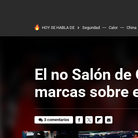
HOY SE HABLA DE
Seguridad
Calor
China
El no Salón de
marcas sobre e
3 comentarios
FACEBOOK
TWITTER
FLIPBOARD
E-
MAIL