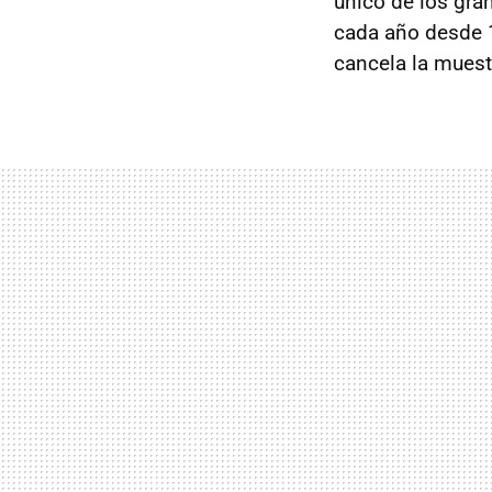
único de los gra
cada año desde 1
cancela la muest