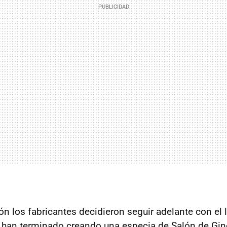
ión los fabricantes decidieron seguir adelante con el
han terminado creando una especia de Salón de Gineb