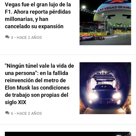
Vegas fue el gran lujo de la
F1. Ahora reporta pérdidas
millonarias, y han
cancelado su expansión
COMENTARIOS
3
HACE 2 AÑOS
"Ningún túnel vale la vida de
una persona": en la fallida
reinvención del metro de
Elon Musk las condiciones
de trabajo son propias del
siglo XIX
COMENTARIOS
6
HACE 2 AÑOS