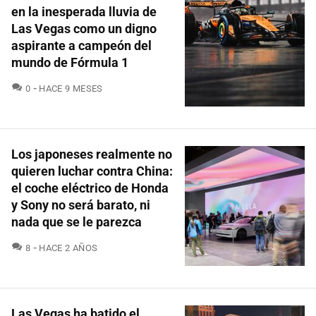
en la inesperada lluvia de
Las Vegas como un digno
aspirante a campeón del
mundo de Fórmula 1
COMENTARIOS
0
HACE 9 MESES
Los japoneses realmente no
quieren luchar contra China:
el coche eléctrico de Honda
y Sony no será barato, ni
nada que se le parezca
COMENTARIOS
8
HACE 2 AÑOS
Las Vegas ha batido el