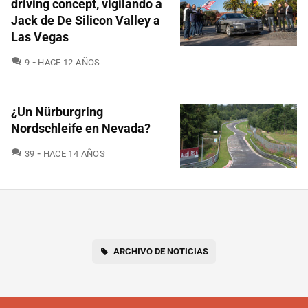
driving concept, vigilando a
Jack de De Silicon Valley a
Las Vegas
COMENTARIOS
9
HACE 12 AÑOS
¿Un Nürburgring
Nordschleife en Nevada?
COMENTARIOS
39
HACE 14 AÑOS
ARCHIVO DE NOTICIAS