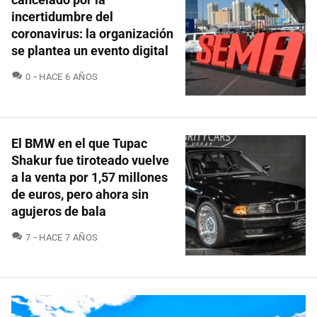
incertidumbre del
coronavirus: la organización
se plantea un evento digital
COMENTARIOS
0
HACE 6 AÑOS
El BMW en el que Tupac
Shakur fue tiroteado vuelve
a la venta por 1,57 millones
de euros, pero ahora sin
agujeros de bala
COMENTARIOS
7
HACE 7 AÑOS