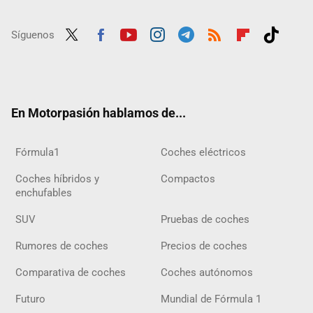
Síguenos
Twit
Fac
Yout
Inst
Tele
RSS
Flip
Tikt
ter
ebo
ube
agra
gra
boar
ok
ok
m
m
d
En Motorpasión hablamos de...
Fórmula1
Coches eléctricos
Coches híbridos y
Compactos
enchufables
SUV
Pruebas de coches
Rumores de coches
Precios de coches
Comparativa de coches
Coches autónomos
Futuro
Mundial de Fórmula 1