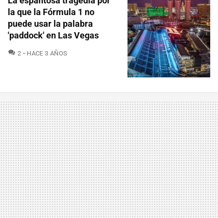
La espantosa tragedia por
la que la Fórmula 1 no
puede usar la palabra
'paddock' en Las Vegas
COMENTARIOS
2
HACE 3 AÑOS