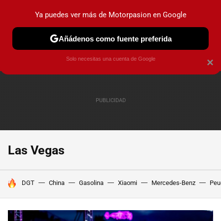
Ya puedes ver más de Motorpasion en Google
PRUEBAS
COCHES ELÉCTRICOS
OBSERVATORIO
F1
Añádenos como fuente preferida
Solo necesitas una cuenta de Google
×
Las Vegas
HOY SE HABLA DE
DGT
China
Gasolina
Xiaomi
Mercedes-Benz
Peu