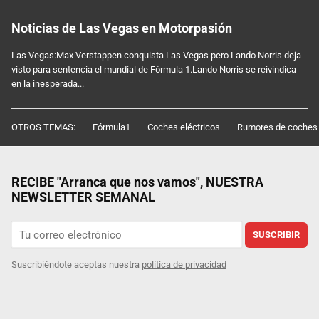
Noticias de Las Vegas en Motorpasión
Las Vegas:Max Verstappen conquista Las Vegas pero Lando Norris deja
visto para sentencia el mundial de Fórmula 1.Lando Norris se reivindica
en la inesperada...
OTROS TEMAS:
Fórmula1
Coches eléctricos
Rumores de coches
RECIBE "Arranca que nos vamos", NUESTRA
NEWSLETTER SEMANAL
SUSCRIBIR
Suscribiéndote aceptas nuestra
política de privacidad