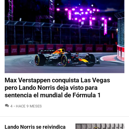
Max Verstappen conquista Las Vegas
pero Lando Norris deja visto para
sentencia el mundial de Fórmula 1
COMENTARIOS
4
HACE 9 MESES
Lando Norris se reivindica