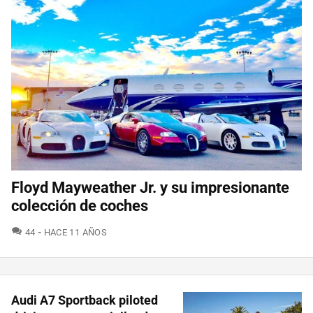
Floyd Mayweather Jr. y su impresionante
colección de coches
COMENTARIOS
44
HACE 11 AÑOS
Audi A7 Sportback piloted