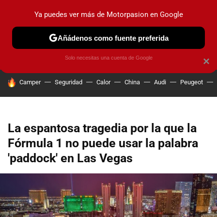
Ya puedes ver más de Motorpasion en Google
PRUEBAS
COCHES ELÉCTRICOS
OBSERVATORIO
F1
Añádenos como fuente preferida
Solo necesitas una cuenta de Google
×
HOY SE HABLA DE
Camper
Seguridad
Calor
China
Audi
Peugeot
La espantosa tragedia por la que la
Fórmula 1 no puede usar la palabra
'paddock' en Las Vegas