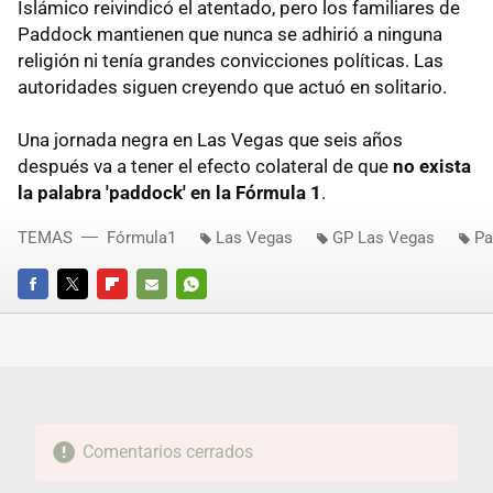
Islámico reivindicó el atentado, pero los familiares de
Paddock mantienen que nunca se adhirió a ninguna
religión ni tenía grandes convicciones políticas. Las
autoridades siguen creyendo que actuó en solitario.
Una jornada negra en Las Vegas que seis años
después va a tener el efecto colateral de que
no exista
la palabra 'paddock' en la Fórmula 1
.
TEMAS
Fórmula1
Las Vegas
GP Las Vegas
Pa
FACEBOOK
TWITTER
FLIPBOARD
E-
WHATSAPP
MAIL
Comentarios cerrados