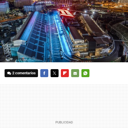
2 comentarios
FACEBOOK
TWITTER
FLIPBOARD
E-
WHATSAPP
MAIL