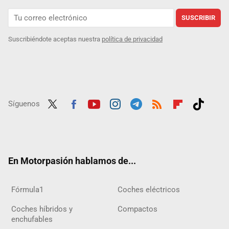
SUSCRIBIR
Suscribiéndote aceptas nuestra
política de privacidad
Síguenos
Twit
Fac
Yout
Inst
Tele
RSS
Flip
Tikt
ter
ebo
ube
agra
gra
boar
ok
ok
m
m
d
En Motorpasión hablamos de...
Fórmula1
Coches eléctricos
Coches híbridos y
Compactos
enchufables