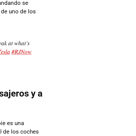
e andando se
 de uno de los
eak at what’s
Tesla
#RJNow
sajeros y a
pie es una
i
de los coches