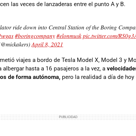
cen las veces de lanzaderas entre el punto A y B.
alator ride down into Central Station of the Boring Comp
#vegas
#boringcompany
#elonmusk
pic.twitter.com/RS0
(@mickakers)
April 8, 2021
etió viajes a bordo de Tesla Model X, Model 3 y Mo
 albergar hasta a 16 pasajeros a la vez, a
velocidade
dos de forma autónoma,
pero la realidad a día de ho