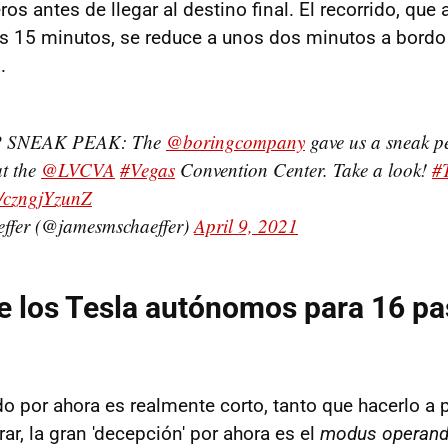
os antes de llegar al destino final. El recorrido, qu
 15 minutos, se reduce a unos dos minutos a bordo
.
 SNEAK PEAK: The
@boringcompany
gave us a sneak p
t the
@LVCVA
#Vegas
Convention Center. Take a look!
#
m/czngjYzunZ
ffer (@jamesmschaeffer)
April 9, 2021
de los Tesla autónomos para 16 pa
ido por ahora es realmente corto, tanto que hacerlo a 
rar, la gran 'decepción' por ahora es el
modus operand