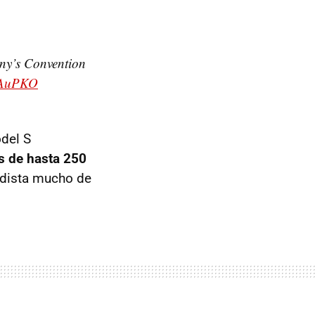
any’s Convention
g3AuPKO
del S
s de hasta 250
y dista mucho de