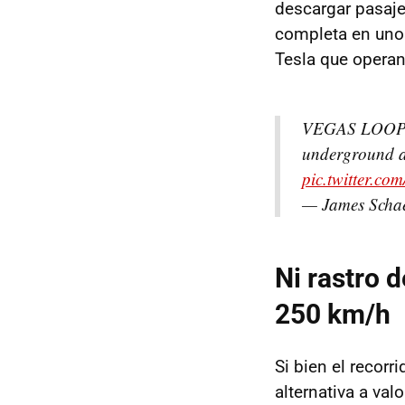
descargar pasajer
completa en unos
Tesla que operan
VEGAS LOOP
underground a
pic.twitter.co
— James Schae
Ni rastro 
250 km/h
Si bien el recorr
alternativa a valo