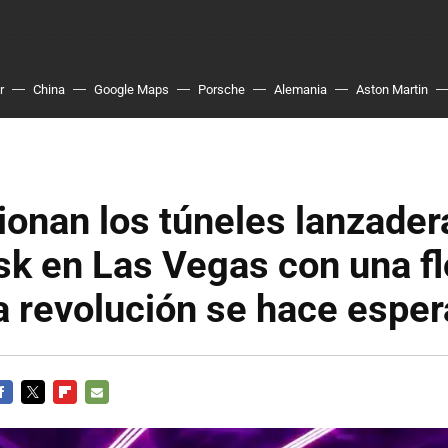
r
China
Google Maps
Porsche
Alemania
Aston Martin
ionan los túneles lanzader
k en Las Vegas con una fl
a revolución se hace esper
ACEBOOK
TWITTER
FLIPBOARD
E-
MAIL