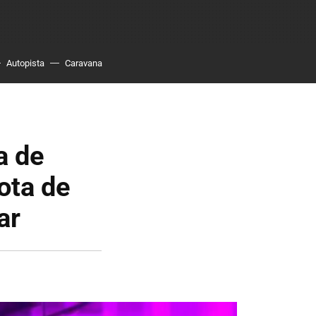
Autopista
Caravana
a de
ota de
ar