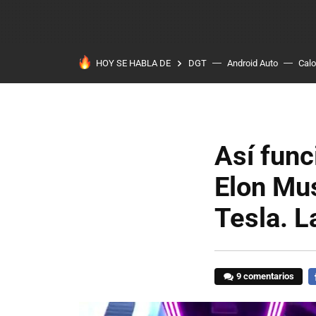
HOY SE HABLA DE
DGT
Android Auto
Calo
Así func
Elon Mus
Tesla. L
9 comentarios
F