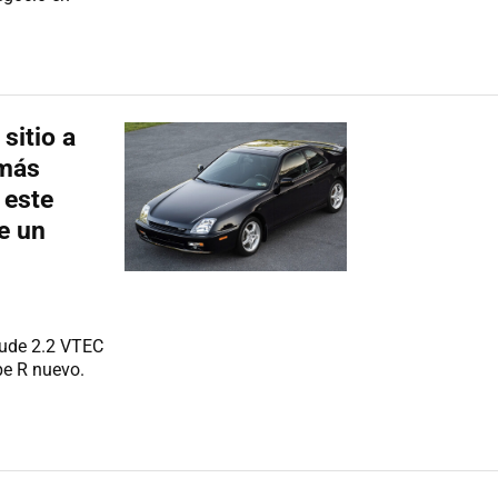
sitio a
 más
 este
e un
lude 2.2 VTEC
pe R nuevo.