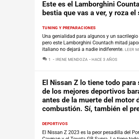
Este es el Lamborghini Count
bestia que vas a ver, y roza el 
TUNING Y PREPARACIONES
Una genialidad para algunos y un sacrilegio 
pero este Lamborghini Countach mitad japo
italiano no dejará a nadie indiferente.
LEER M
COMENTARIOS
1
IRENE MENDOZA
HACE 3 AÑOS
El Nissan Z lo tiene todo para
de los mejores deportivos bar
antes de la muerte del motor 
combustión. Sí, también el pr
DEPORTIVOS
El Nissan Z 2023 es la peor pesadilla del P
Cayman y el Toyota GR Supra. Lo tiene todo