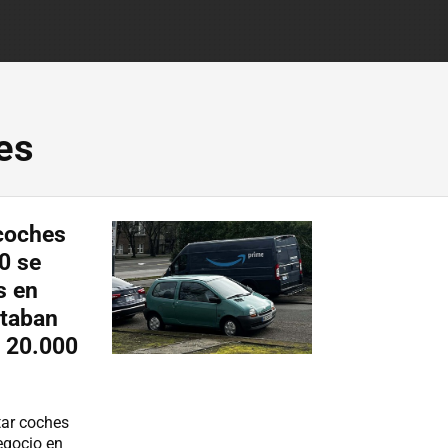
es
 coches
0 se
s en
rtaban
i 20.000
tar coches
egocio en