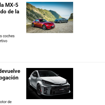
zda MX-5
ado de la
s coches
rtivo
devuelve
logación
otor de