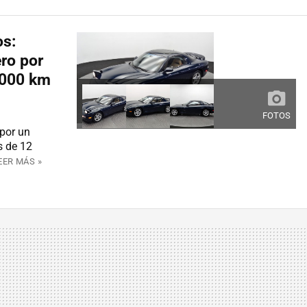
os:
ro por
.000 km
FOTOS
por un
s de 12
EER MÁS »