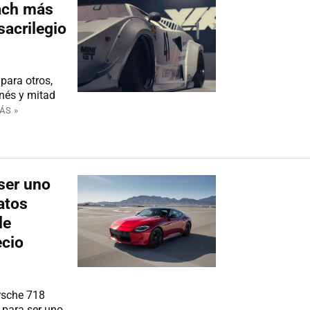
ach más
sacrilegio
para otros,
nés y mitad
ÁS »
 ser uno
atos
de
ecio
orsche 718
 para ser uno