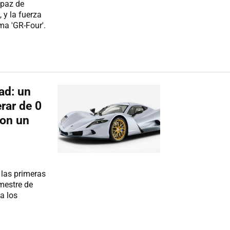
apaz de
 y la fuerza
ma 'GR-Four'.
ad: un
rar de 0
con un
 las primeras
imestre de
a los