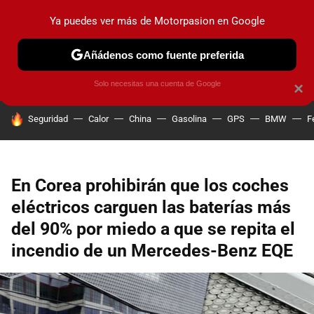
Ya puedes ver más de Motorpasion en Google
PRUEBAS
COCHES ELÉCTRICOS
OBSERVATORIO
F1
Añádenos como fuente preferida
Solo necesitas una cuenta de Google
×
HOY SE HABLA DE
Seguridad
Calor
China
Gasolina
GPS
BMW
F
En Corea prohibirán que los coches
eléctricos carguen las baterías más
del 90% por miedo a que se repita el
incendio de un Mercedes-Benz EQE