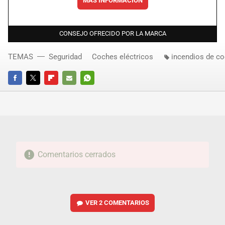
MÁS INFORMACIÓN
CONSEJO OFRECIDO POR LA MARCA
TEMAS
Seguridad
Coches eléctricos
incendios de c
FACEBOOK
TWITTER
FLIPBOARD
E-
WHATSAPP
MAIL
Comentarios cerrados
VER
2 COMENTARIOS