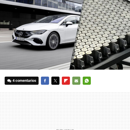
4 comentarios
FACEBOOK
TWITTER
FLIPBOARD
E-
WHATSAPP
MAIL