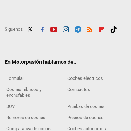
Síguenos
Twit
Fac
Yout
Inst
Tele
RSS
Flip
Tikt
ter
ebo
ube
agra
gra
boar
ok
ok
m
m
d
En Motorpasión hablamos de...
Fórmula1
Coches eléctricos
Coches híbridos y
Compactos
enchufables
SUV
Pruebas de coches
Rumores de coches
Precios de coches
Comparativa de coches
Coches autónomos