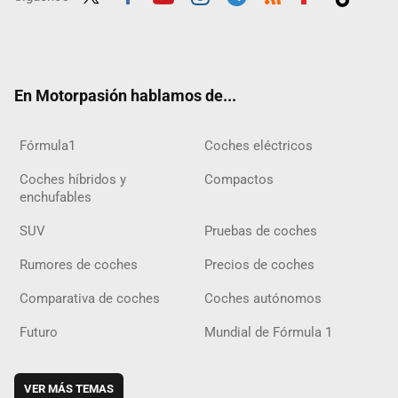
Twit
Fac
Yout
Inst
Tele
RSS
Flip
Tikt
ter
ebo
ube
agra
gra
boar
ok
ok
m
m
d
En Motorpasión hablamos de...
Fórmula1
Coches eléctricos
Coches híbridos y
Compactos
enchufables
SUV
Pruebas de coches
Rumores de coches
Precios de coches
Comparativa de coches
Coches autónomos
Futuro
Mundial de Fórmula 1
VER MÁS TEMAS