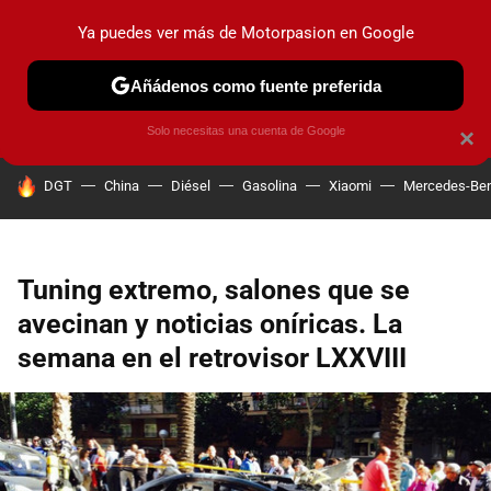
Ya puedes ver más de Motorpasion en Google
PRUEBAS
COCHES ELÉCTRICOS
OBSERVATORIO
F1
Añádenos como fuente preferida
Solo necesitas una cuenta de Google
×
HOY SE HABLA DE
DGT
China
Diésel
Gasolina
Xiaomi
Mercedes-Be
Tuning extremo, salones que se
avecinan y noticias oníricas. La
semana en el retrovisor LXXVIII