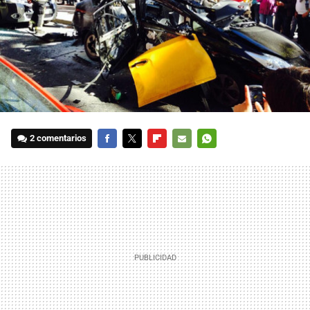
2 comentarios
FACEBOOK
TWITTER
FLIPBOARD
E-
WHATSAPP
MAIL