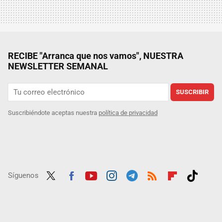
RECIBE "Arranca que nos vamos", NUESTRA
NEWSLETTER SEMANAL
SUSCRIBIR
Suscribiéndote aceptas nuestra
política de privacidad
Síguenos
Twit
Fac
Yout
Inst
Tele
RSS
Flip
Tikt
ter
ebo
ube
agra
gra
boar
ok
ok
m
m
d