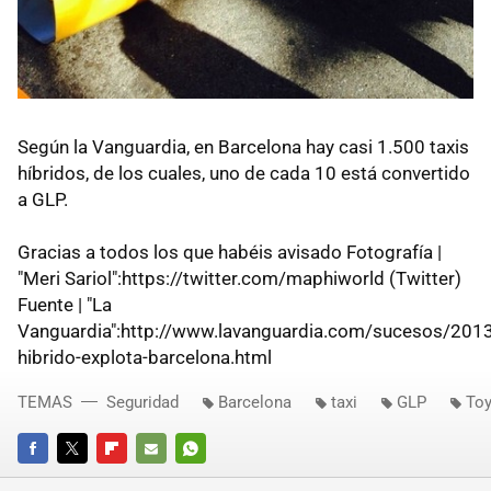
Según la Vanguardia, en Barcelona hay casi 1.500 taxis
híbridos, de los cuales, uno de cada 10 está convertido
a GLP.
Gracias a todos los que habéis avisado Fotografía |
"Meri Sariol":https://twitter.com/maphiworld (Twitter)
Fuente | "La
Vanguardia":http://www.lavanguardia.com/sucesos/20
hibrido-explota-barcelona.html
TEMAS
Seguridad
Barcelona
taxi
GLP
Toy
FACEBOOK
TWITTER
FLIPBOARD
E-
WHATSAPP