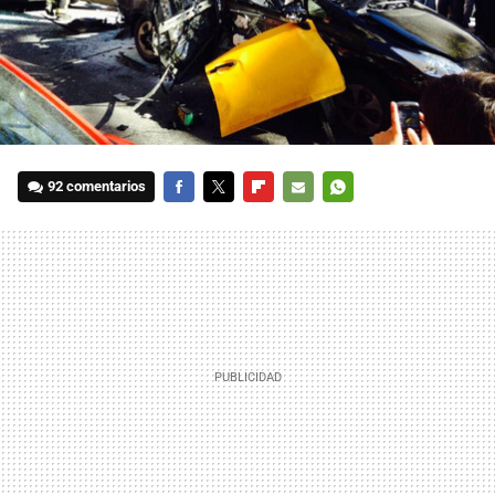
92 comentarios
FACEBOOK
TWITTER
FLIPBOARD
E-
WHATSAPP
MAIL