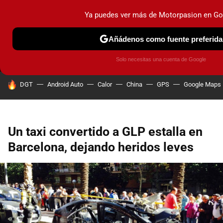
Ya puedes ver más de Motorpasion en Go
MENÚ
NUEVO
Añádenos como fuente preferida
PRUEBAS
COCHES ELÉCTRICOS
OBSERVATORIO
F1
Solo necesitas una cuenta de Google
HOY SE HABLA DE
DGT
Android Auto
Calor
China
GPS
Google Maps
Un taxi convertido a GLP estalla en
Barcelona, dejando heridos leves