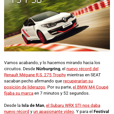
Vamos acabando, y lo hacemos mirando hacia los
circuitos. Desde
Nürburgring
, el
nuevo récord del
Renault Mégane R.S. 275 Trophy
mientras en SEAT
sacaban pecho afirmando que
recuperarían su
posición de liderazgo
. Por su parte,
el BMW M4 Coupé
fijaba su marca
en 7 minutos y 52 segundos.
Desde la
Isla de Man
,
el Subaru WRX STI nos daba
nuevo récord
y
un apasionante vídeo
. Y para el
Festival