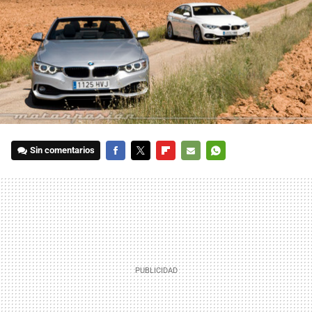
Sin comentarios
FACEBOOK
TWITTER
FLIPBOARD
E-
WHATSAPP
MAIL