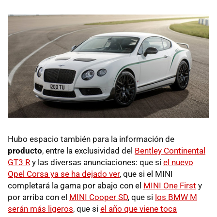
Hubo espacio también para la información de
producto
, entre la exclusividad del
Bentley Continental
GT3 R
y las diversas anunciaciones: que si
el nuevo
Opel Corsa ya se ha dejado ver
, que si el MINI
completará la gama por abajo con el
MINI One First
y
por arriba con el
MINI Cooper SD
, que si
los BMW M
serán más ligeros
, que si
el año que viene toca