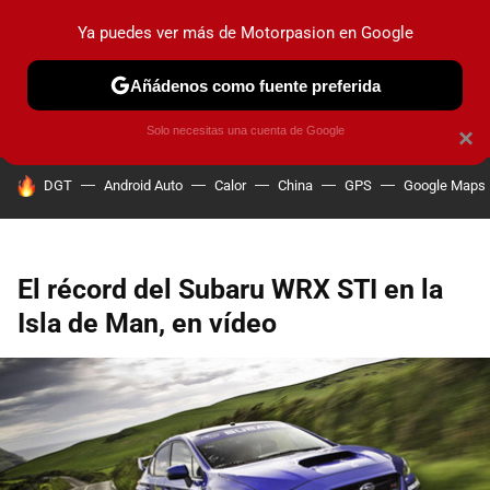
Ya puedes ver más de Motorpasion en Google
PRUEBAS
COCHES ELÉCTRICOS
OBSERVATORIO
F1
Añádenos como fuente preferida
Solo necesitas una cuenta de Google
×
HOY SE HABLA DE
DGT
Android Auto
Calor
China
GPS
Google Maps
El récord del Subaru WRX STI en la
Isla de Man, en vídeo