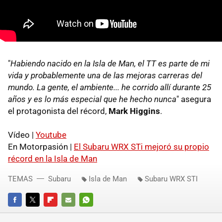
"
Habiendo nacido en la Isla de Man, el TT es parte de mi
vida y probablemente una de las mejoras carreras del
mundo. La gente, el ambiente... he corrido allí durante 25
años y es lo más especial que he hecho nunca
" asegura
el protagonista del récord,
Mark Higgins
.
Vídeo |
Youtube
En Motorpasión |
El Subaru WRX STi mejoró su propio
récord en la Isla de Man
TEMAS
Subaru
Isla de Man
Subaru WRX STI
FACEBOOK
TWITTER
FLIPBOARD
E-
WHATSAPP