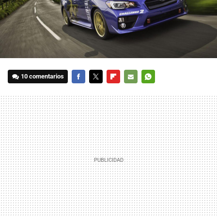
10 comentarios
FACEBOOK
TWITTER
FLIPBOARD
E-
WHATSAPP
MAIL