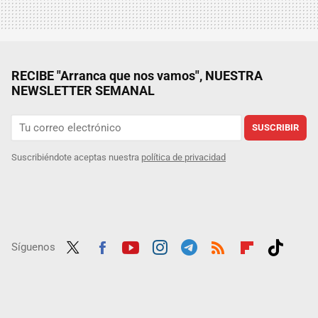
RECIBE "Arranca que nos vamos", NUESTRA
NEWSLETTER SEMANAL
SUSCRIBIR
Suscribiéndote aceptas nuestra
política de privacidad
Síguenos
Twit
Fac
Yout
Inst
Tele
RSS
Flip
Tikt
ter
ebo
ube
agra
gra
boar
ok
ok
m
m
d