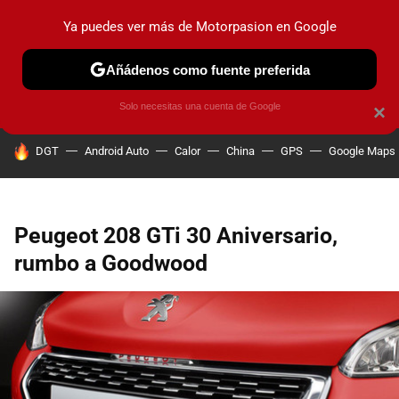
Ya puedes ver más de Motorpasion en Google
PRUEBAS
COCHES ELÉCTRICOS
OBSERVATORIO
F1
Añádenos como fuente preferida
Solo necesitas una cuenta de Google
×
HOY SE HABLA DE
DGT
Android Auto
Calor
China
GPS
Google Maps
Peugeot 208 GTi 30 Aniversario,
rumbo a Goodwood