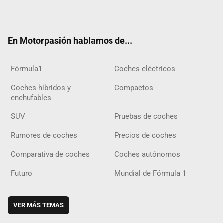
ter
ebo
ube
agra
gra
boar
ok
ok
m
m
d
En Motorpasión hablamos de...
Fórmula1
Coches eléctricos
Coches híbridos y
Compactos
enchufables
SUV
Pruebas de coches
Rumores de coches
Precios de coches
Comparativa de coches
Coches autónomos
Futuro
Mundial de Fórmula 1
VER MÁS TEMAS