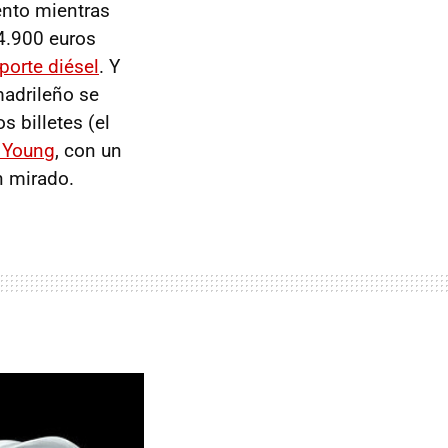
ento mientras
4.900 euros
porte diésel
. Y
adrileño se
 billetes (el
 Young
, con un
n mirado.