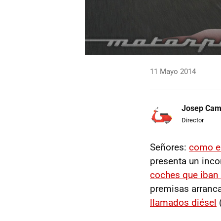
11 Mayo 2014
Josep Ca
Director
Señores:
como es
presenta un inco
coches que iban
premisas arran
llamados diésel