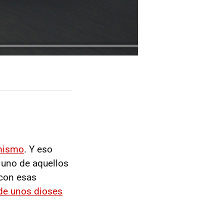
 mismo
. Y eso
 uno de aquellos
 con esas
de unos dioses