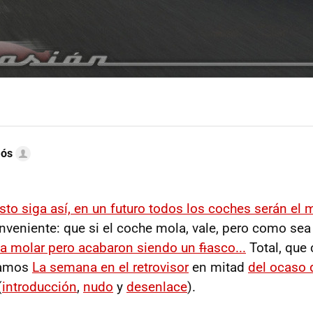
mós
to siga así, en un futuro todos los coches serán el
nveniente: que si el coche mola, vale, pero como sea
 a molar pero acabaron siendo un
fi
asco...
Total, que
camos
La semana en el retrovisor
en mitad
del ocaso 
(
introducción
,
nudo
y
desenlace
).