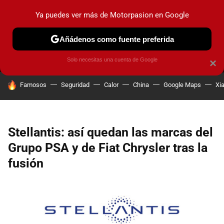
Ya puedes ver más de Motorpasion en Google
MENÚ
NUEVO
Añádenos como fuente preferida
PRUEBAS
COCHES ELÉCTRICOS
OBSERVATORIO
F1
Solo necesitas una cuenta de Google
×
HOY SE HABLA DE
Famosos
Seguridad
Calor
China
Google Maps
Xi
Stellantis: así quedan las marcas del
Grupo PSA y de Fiat Chrysler tras la
fusión