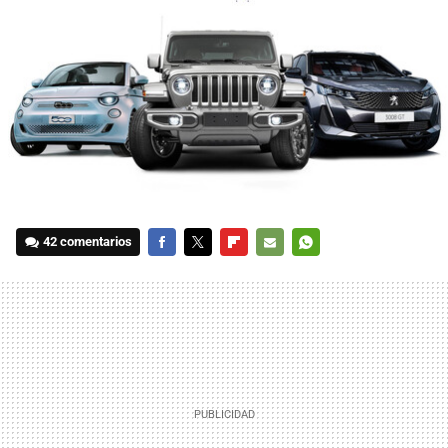
42 comentarios
FACEBOOK
TWITTER
FLIPBOARD
E-
WHATSAPP
MAIL