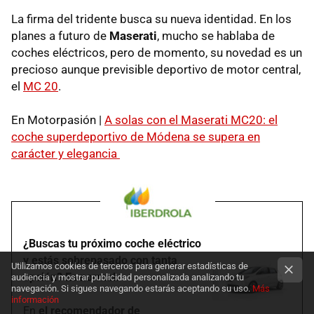
La firma del tridente busca su nueva identidad. En los
planes a futuro de
Maserati
, mucho se hablaba de
coches eléctricos, pero de momento, su novedad es un
precioso aunque previsible deportivo de motor central,
el
MC 20
.
En Motorpasión |
A solas con el Maserati MC20: el
coche superdeportivo de Módena se supera en
carácter y elegancia
¿Buscas tu próximo coche eléctrico
y estás sobrepasado con tanta
Utilizamos cookies de terceros para generar estadísticas de
opción? Es normal.
audiencia y mostrar publicidad personalizada analizando tu
navegación. Si sigues navegando estarás aceptando su uso.
Más
información
En
el recomendador de