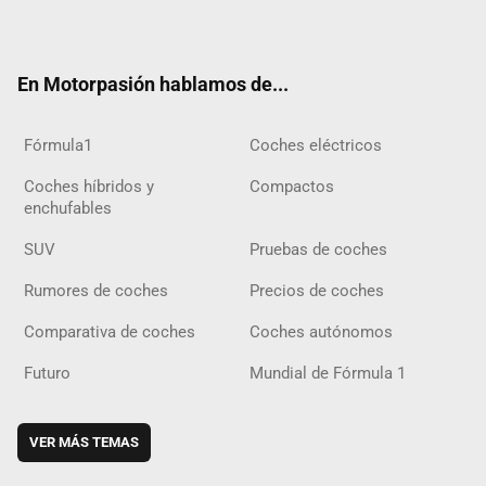
ter
ebo
ube
agra
gra
boar
ok
ok
m
m
d
En Motorpasión hablamos de...
Fórmula1
Coches eléctricos
Coches híbridos y
Compactos
enchufables
SUV
Pruebas de coches
Rumores de coches
Precios de coches
Comparativa de coches
Coches autónomos
Futuro
Mundial de Fórmula 1
VER MÁS TEMAS