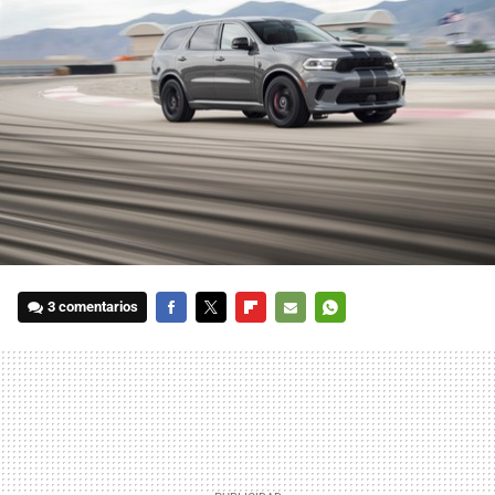
3 comentarios
FACEBOOK
TWITTER
FLIPBOARD
E-
WHATSAPP
MAIL