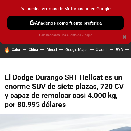
Ya puedes ver más de Motorpasion en Google
PRUEBAS
COCHES ELÉCTRICOS
OBSERVATORIO
F1
Añádenos como fuente preferida
Solo necesitas una cuenta de Google
×
HOY SE HABLA DE
Calor
China
Diésel
Google Maps
Xiaomi
BYD
El Dodge Durango SRT Hellcat es un
enorme SUV de siete plazas, 720 CV
y capaz de remolcar casi 4.000 kg,
por 80.995 dólares