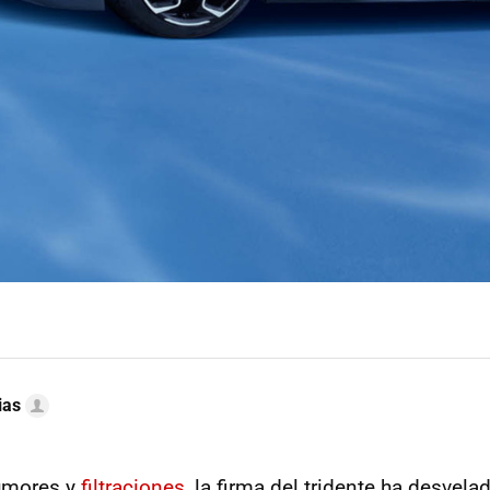
ias
umores y
filtraciones
, la firma del tridente ha desvela