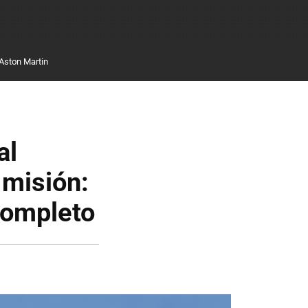
Aston Martin
al
 misión:
 completo