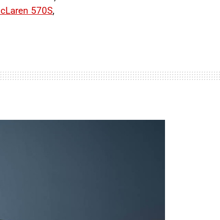
cLaren 570S
,