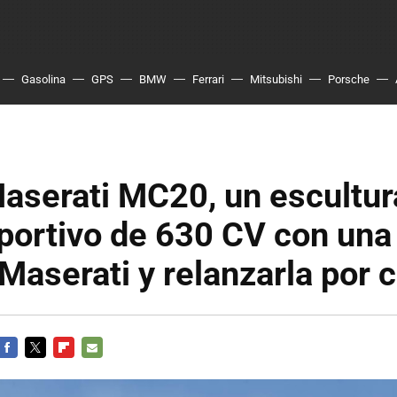
Gasolina
GPS
BMW
Ferrari
Mitsubishi
Porsche
aserati MC20, un escultur
portivo de 630 CV con una
 Maserati y relanzarla por
FACEBOOK
TWITTER
FLIPBOARD
E-
MAIL