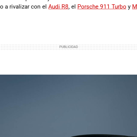
 a rivalizar con el
Audi R8
, el
Porsche 911 Turbo
y
M