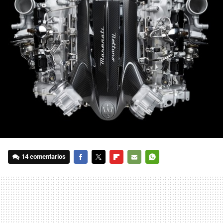
14 comentarios
FACEBOOK
TWITTER
FLIPBOARD
E-
WHATSAPP
MAIL