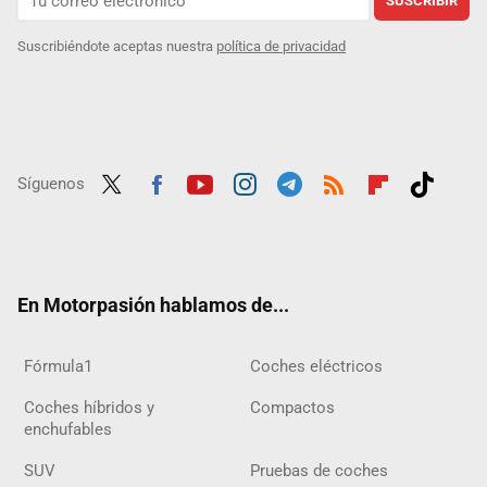
SUSCRIBIR
Suscribiéndote aceptas nuestra
política de privacidad
Síguenos
Twit
Fac
Yout
Inst
Tele
RSS
Flip
Tikt
ter
ebo
ube
agra
gra
boar
ok
ok
m
m
d
En Motorpasión hablamos de...
Fórmula1
Coches eléctricos
Coches híbridos y
Compactos
enchufables
SUV
Pruebas de coches