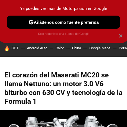
Ya puedes ver más de Motorpasion en Google
PRUEBAS
COCHES ELÉCTRICOS
OBSERVATORIO
F1
Añádenos como fuente preferida
Solo necesitas una cuenta de Google
×
HOY SE HABLA DE
DGT
Android Auto
Calor
China
Google Maps
Pors
El corazón del Maserati MC20 se
llama Nettuno: un motor 3.0 V6
biturbo con 630 CV y tecnología de la
Formula 1