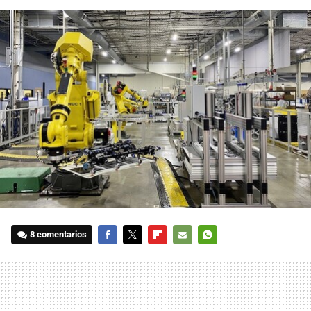
8 comentarios
FACEBOOK
TWITTER
FLIPBOARD
E-
WHATSAPP
MAIL