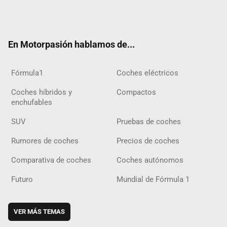
Twit
Fac
Yout
Inst
Tele
RSS
Flip
Tikt
ter
ebo
ube
agra
gra
boar
ok
ok
m
m
d
En Motorpasión hablamos de...
Fórmula1
Coches eléctricos
Coches híbridos y
Compactos
enchufables
SUV
Pruebas de coches
Rumores de coches
Precios de coches
Comparativa de coches
Coches autónomos
Futuro
Mundial de Fórmula 1
VER MÁS TEMAS