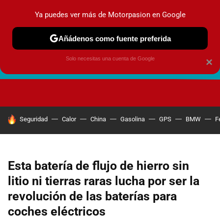
Ya puedes ver más de Motorpasion en Google
Añádenos como fuente preferida
Solo necesitas una cuenta de Google
×
FUTURO URBANO
EN MOVIMIENTO
ENERGÍA
SEGURI
HOY SE HABLA DE
Seguridad
Calor
China
Gasolina
GPS
BMW
F
Esta batería de flujo de hierro sin
litio ni tierras raras lucha por ser la
revolución de las baterías para
coches eléctricos