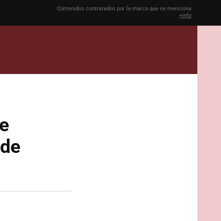
Contenidos contratados por la marca que se menciona
+info
de
 de