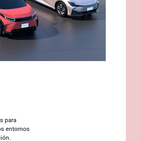
as para
os entornos
ción.