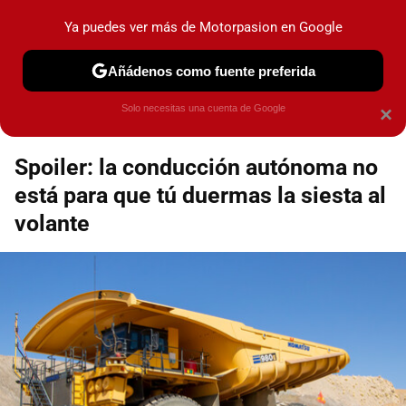
Motorpasión
Contenidos contratados por la
Ya puedes ver más de Motorpasion en Google
marca que se menciona
+info
Añádenos como fuente preferida
Espacio Toyota
Solo necesitas una cuenta de Google
×
Spoiler: la conducción autónoma no
está para que tú duermas la siesta al
volante