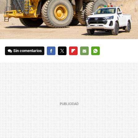
Sin comentarios
FACEBOOK
TWITTER
FLIPBOARD
E-
WHATSAPP
MAIL