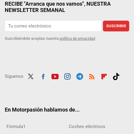
RECIBE "Arranca que nos vamos", NUESTRA
NEWSLETTER SEMANAL
SUSCRIBIR
Suscribiéndote aceptas nuestra
política de privacidad
Síguenos
Twit
Fac
Yout
Inst
Tele
RSS
Flip
Tikt
ter
ebo
ube
agra
gra
boar
ok
ok
m
m
d
En Motorpasión hablamos de...
Fórmula1
Coches eléctricos