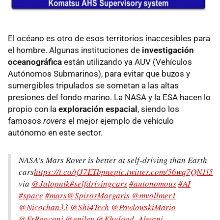
El océano es otro de esos territorios inaccesibles para
el hombre. Algunas instituciones de
investigación
oceanográfica
están utilizando ya AUV (Vehículos
Autónomos Submarinos), para evitar que buzos y
sumergibles tripulados se sometan a las altas
presiones del fondo marino. La NASA y la ESA hacen lo
propio con la
exploración espacial
, siendo los
famosos
rovers
el mejor ejemplo de vehículo
autónomo en este sector.
NASA's Mars Rover is better at self-driving than Earth
cars
https://t.co/tfJ7ETbpne
pic.twitter.com/56wq7QN1l5
via
@Jalopnik
#selfdrivingcars
#autonomous
#AI
#space
#mars
@SpirosMargaris
@mvollmer1
@Nicochan33
@Shi4Tech
@PawlowskiMario
@FrRonconi
@enilev
@Khulood_Almani