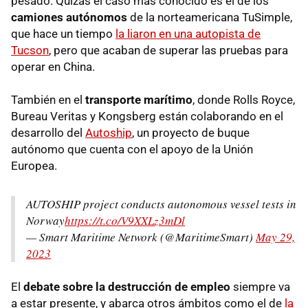
pesado. Quizás el caso más conocido es el de los
camiones autónomos
de la norteamericana TuSimple,
que hace un tiempo
la liaron en una autopista de
Tucson
, pero que acaban de superar las pruebas para
operar en China.
También en el
transporte marítimo
, donde Rolls Royce,
Bureau Veritas y Kongsberg están colaborando en el
desarrollo del
Autoship
, un proyecto de buque
autónomo que cuenta con el apoyo de la Unión
Europea.
AUTOSHIP project conducts autonomous vessel tests in
Norway
https://t.co/V9XXLz3mDl
— Smart Maritime Network (@MaritimeSmart)
May 29,
2023
El
debate sobre la destrucción de empleo
siempre va
a estar presente, y abarca otros ámbitos como el de
la