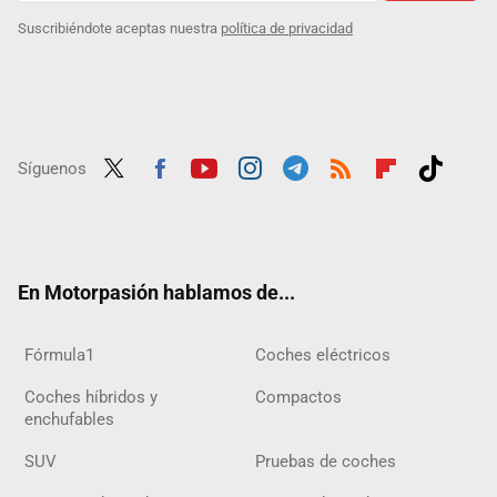
Suscribiéndote aceptas nuestra
política de privacidad
Síguenos
Twit
Fac
Yout
Inst
Tele
RSS
Flip
Tikt
ter
ebo
ube
agra
gra
boar
ok
ok
m
m
d
En Motorpasión hablamos de...
Fórmula1
Coches eléctricos
Coches híbridos y
Compactos
enchufables
SUV
Pruebas de coches