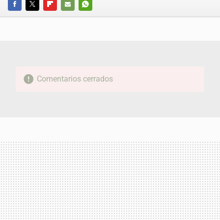
FACEBOOK
TWITTER
FLIPBOARD
E-
WHATSAPP
MAIL
Comentarios cerrados