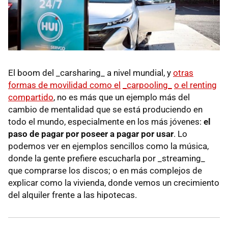
El boom del _carsharing_ a nivel mundial, y
otras
formas de movilidad como el
_carpooling_
o el renting
compartido
, no es más que un ejemplo más del
cambio de mentalidad que se está produciendo en
todo el mundo, especialmente en los más jóvenes:
el
paso de pagar por poseer a pagar por usar
. Lo
podemos ver en ejemplos sencillos como la música,
donde la gente prefiere escucharla por _streaming_
que comprarse los discos; o en más complejos de
explicar como la vivienda, donde vemos un crecimiento
del alquiler frente a las hipotecas.