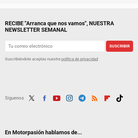
RECIBE "Arranca que nos vamos", NUESTRA
NEWSLETTER SEMANAL
SUSCRIBIR
Suscribiéndote aceptas nuestra
política de privacidad
Síguenos
Twit
Fac
Yout
Inst
Tele
RSS
Flip
Tikt
ter
ebo
ube
agra
gra
boar
ok
ok
m
m
d
En Motorpasión hablamos de...