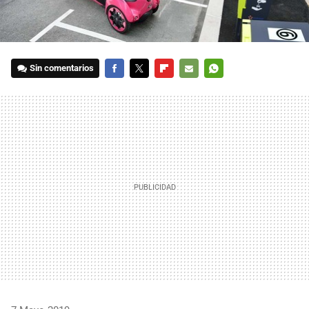
Sin comentarios
FACEBOOK
TWITTER
FLIPBOARD
E-
WHATSAPP
MAIL