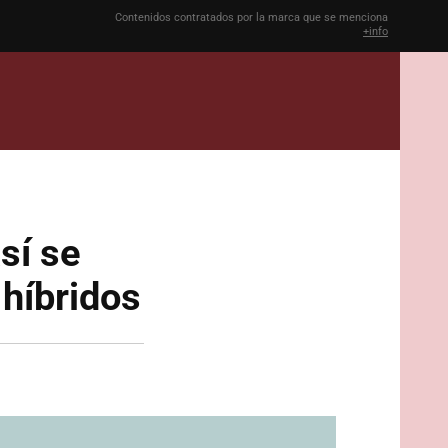
Contenidos contratados por la marca que se menciona
+info
sí se
 híbridos