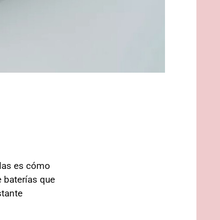
adas es cómo
e baterías que
stante