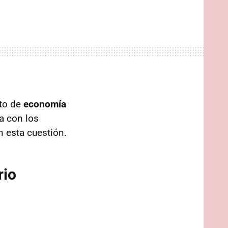
pto de
economía
a con los
n esta cuestión.
rio