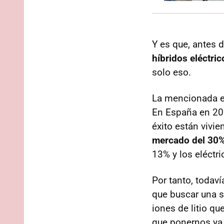
Y es que, antes 
híbridos eléctric
solo eso.
La mencionada ex
En España en 2
éxito están vivi
mercado del 30
13% y los eléctr
Por tanto, todav
que buscar una s
iones de litio q
que ponernos ya 