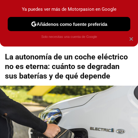
Motorpasión
Contenidos contratados por la
Ya puedes ver más de Motorpasion en Google
marca que se menciona
+info
Añádenos como fuente preferida
Espacio Toyota
Solo necesitas una cuenta de Google
×
La autonomía de un coche eléctrico
no es eterna: cuánto se degradan
sus baterías y de qué depende