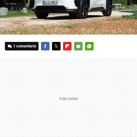
1 comentario
FACEBOOK
TWITTER
FLIPBOARD
E-
WHATSAPP
MAIL