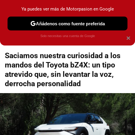
Motorpasión
Contenidos contratados por la
Ya puedes ver más de Motorpasion en Google
marca que se menciona
+info
Añádenos como fuente preferida
Espacio Toyota
Solo necesitas una cuenta de Google
×
Saciamos nuestra curiosidad a los
mandos del Toyota bZ4X: un tipo
atrevido que, sin levantar la voz,
derrocha personalidad