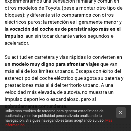
experimentamos una sensación familiar y común en
otros modelos de Toyota (pese a montar otro tipo de
bloques); y diferente si lo comparamos con otros
eléctricos puros: la retención es ligeramente menor y
l
a vocación del coche es de persistir algo más en el
impulso
, aun sin tocar durante varios segundos el
acelerador.
Su actitud en carretera y vías rápidas lo convierten en
un modelo muy digno para afrontar viajes
que van
más allá de los límites urbanos. Escapa con éxito del
estereotipo del coche eléctrico que agota su batería y
prestaciones más allá del territorio urbano. A una
velocidad más elevada, de autovía, no muestra un
impulso deportivo o escandaloso, pero sí
sobradamente contundente.
Utilizamos cookies de terceros para generar estadísticas de
audiencia y mostrar publicidad personalizada analizando tu
navegación. Si sigues navegando estarás aceptando su uso.
Más
información