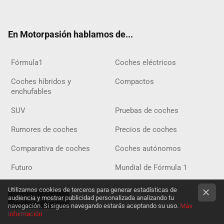
ter
ebo
ube
agra
gra
boar
ok
ok
m
m
d
En Motorpasión hablamos de...
Fórmula1
Coches eléctricos
Coches híbridos y
Compactos
enchufables
SUV
Pruebas de coches
Rumores de coches
Precios de coches
Comparativa de coches
Coches autónomos
Futuro
Mundial de Fórmula 1
Utilizamos cookies de terceros para generar estadísticas de
audiencia y mostrar publicidad personalizada analizando tu
VER MÁS TEMAS
navegación. Si sigues navegando estarás aceptando su uso.
Más
información