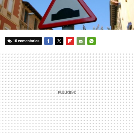
15 comentarios
FACEBOOK
TWITTER
FLIPBOARD
E-
WHATSAPP
MAIL