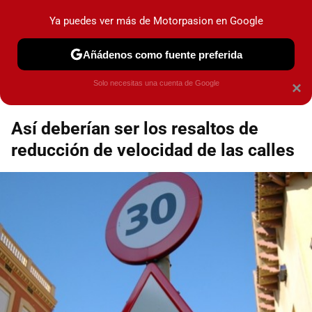
Motorpasión
Contenidos contratados por la
Ya puedes ver más de Motorpasion en Google
marca que se menciona
+info
Añádenos como fuente preferida
Espacio Toyota
Solo necesitas una cuenta de Google
×
Así deberían ser los resaltos de
reducción de velocidad de las calles