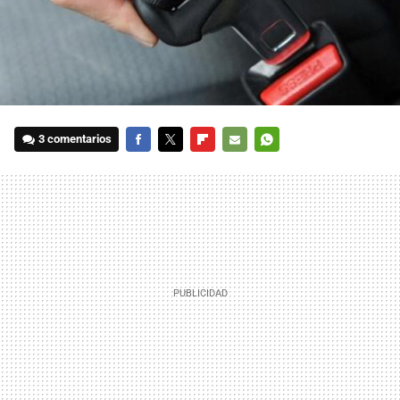
3 comentarios
FACEBOOK
TWITTER
FLIPBOARD
E-
WHATSAPP
MAIL