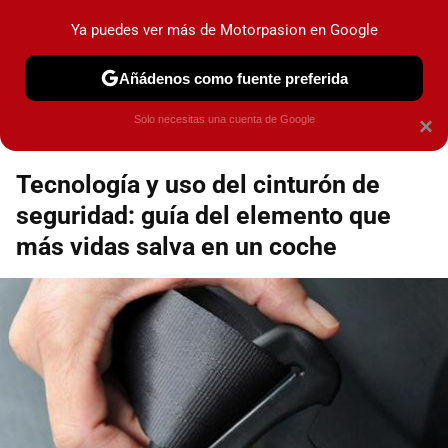
Motorpasión
Contenidos contratados por la
Ya puedes ver más de Motorpasion en Google
marca que se menciona
+info
Añádenos como fuente preferida
Espacio Toyota
Solo necesitas una cuenta de Google
×
Tecnología y uso del cinturón de
seguridad: guía del elemento que
más vidas salva en un coche