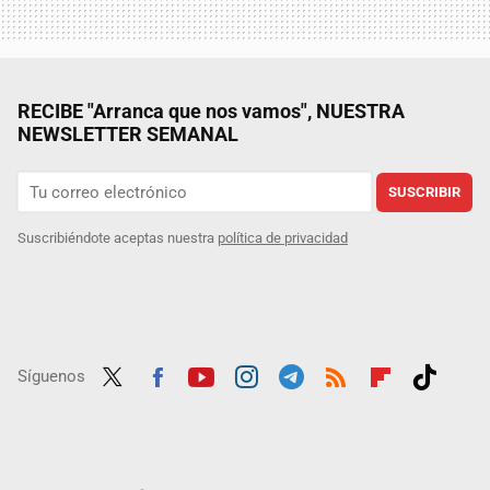
RECIBE "Arranca que nos vamos", NUESTRA
NEWSLETTER SEMANAL
SUSCRIBIR
Suscribiéndote aceptas nuestra
política de privacidad
Síguenos
Twit
Fac
Yout
Inst
Tele
RSS
Flip
Tikt
ter
ebo
ube
agra
gra
boar
ok
ok
m
m
d