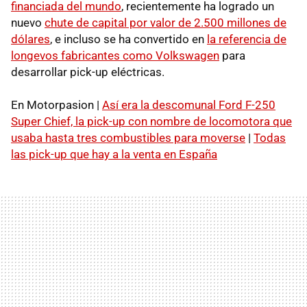
financiada del mundo
, recientemente ha logrado un
nuevo
chute de capital por valor de 2.500 millones de
dólares
, e incluso se ha convertido en
la referencia de
longevos fabricantes como Volkswagen
para
desarrollar pick-up eléctricas.
En Motorpasion |
Así era la descomunal Ford F-250
Super Chief, la pick-up con nombre de locomotora que
usaba hasta tres combustibles para moverse
|
Todas
las pick-up que hay a la venta en España