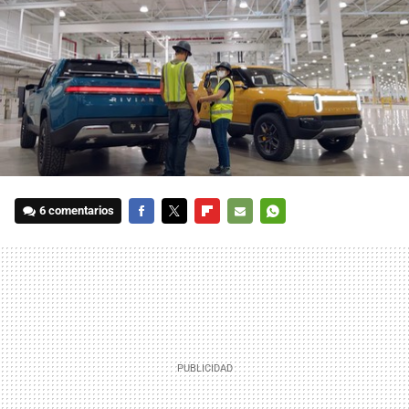
6 comentarios
FACEBOOK
TWITTER
FLIPBOARD
E-
WHATSAPP
MAIL