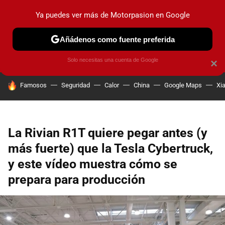
Ya puedes ver más de Motorpasion en Google
PRUEBAS
COCHES ELÉCTRICOS
OBSERVATORIO
F1
Añádenos como fuente preferida
Solo necesitas una cuenta de Google
×
HOY SE HABLA DE
Famosos
Seguridad
Calor
China
Google Maps
Xi
La Rivian R1T quiere pegar antes (y
más fuerte) que la Tesla Cybertruck,
y este vídeo muestra cómo se
prepara para producción