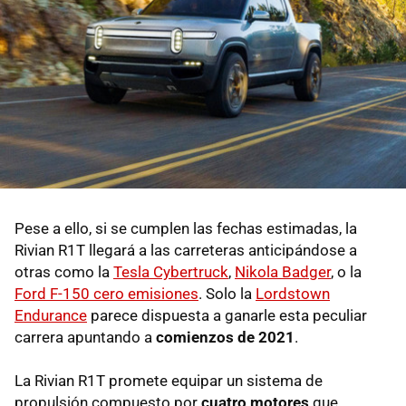
Pese a ello, si se cumplen las fechas estimadas, la
Rivian R1T llegará a las carreteras anticipándose a
otras como la
Tesla Cybertruck
,
Nikola Badger
, o la
Ford F-150 cero emisiones
. Solo la
Lordstown
Endurance
parece dispuesta a ganarle esta peculiar
carrera apuntando a
comienzos de 2021
.
La Rivian R1T promete equipar un sistema de
propulsión compuesto por
cuatro motores
que