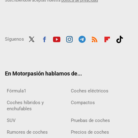
Suscribiéndote aceptas nuestra
política de privacidad
Síguenos
Twit
Fac
Yout
Inst
Tele
RSS
Flip
Tikt
ter
ebo
ube
agra
gra
boar
ok
ok
m
m
d
En Motorpasión hablamos de...
Fórmula1
Coches eléctricos
Coches híbridos y
Compactos
enchufables
SUV
Pruebas de coches
Rumores de coches
Precios de coches