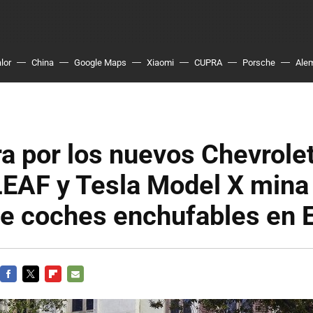
lor
China
Google Maps
Xiaomi
CUPRA
Porsche
Ale
a por los nuevos Chevrolet
EAF y Tesla Model X mina 
de coches enchufables en
FACEBOOK
TWITTER
FLIPBOARD
E-
MAIL