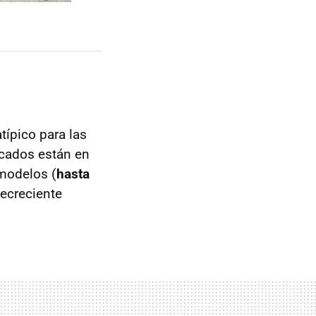
típico para las
rcados están en
 modelos (
hasta
decreciente