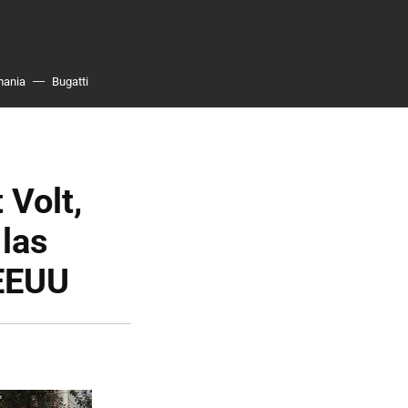
mania
Bugatti
 Volt,
las
 EEUU