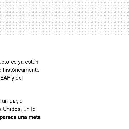
uctores ya están
o históricamente
LEAF
y del
 un par, o
s Unidos. En lo
 parece una meta