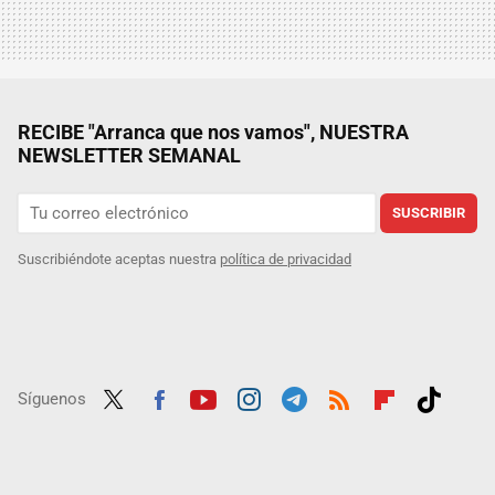
RECIBE "Arranca que nos vamos", NUESTRA
NEWSLETTER SEMANAL
SUSCRIBIR
Suscribiéndote aceptas nuestra
política de privacidad
Síguenos
Twit
Fac
Yout
Inst
Tele
RSS
Flip
Tikt
ter
ebo
ube
agra
gra
boar
ok