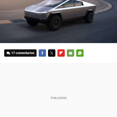
17 comentarios
FACEBOOK
TWITTER
FLIPBOARD
E-
WHATSAPP
MAIL