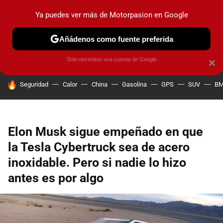
Ya puedes ver más de Motorpasion en Google
PRUEBAS
COCHES ELÉCTRICOS
OBSERVATORIO
F1
Añádenos como fuente preferida
Solo necesitas una cuenta de Google
×
HOY SE HABLA DE
Seguridad
Calor
China
Gasolina
GPS
SUV
B
Elon Musk sigue empeñado en que
la Tesla Cybertruck sea de acero
inoxidable. Pero si nadie lo hizo
antes es por algo