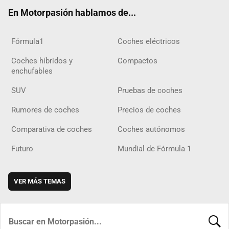
ok
m
m
d
En Motorpasión hablamos de...
Fórmula1
Coches eléctricos
Coches híbridos y
Compactos
enchufables
SUV
Pruebas de coches
Rumores de coches
Precios de coches
Comparativa de coches
Coches autónomos
Futuro
Mundial de Fórmula 1
VER MÁS TEMAS