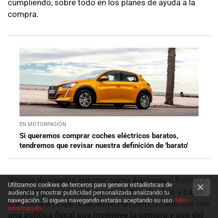
cumpliendo, sobre todo en los planes de ayuda a la
compra.
EN MOTORPASIÓN
Si queremos comprar coches eléctricos baratos,
tendremos que revisar nuestra definición de 'barato'
"Países de nuestro entorno como Alemania o Portugal,
Utilizamos cookies de terceros para generar estadísticas de
dos ejemplos con rentas per cápita más altas y bajas
audiencia y mostrar publicidad personalizada analizando tu
navegación. Si sigues navegando estarás aceptando su uso.
Más
que España respectivamente, han demostrado que con
información
una política fiscal que incentive la compra y uso del