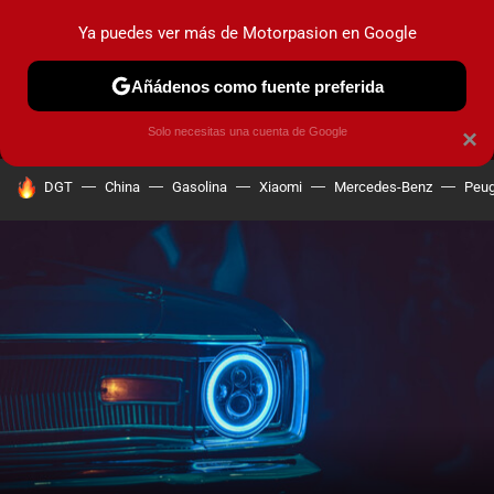
Ya puedes ver más de Motorpasion en Google
MENÚ
NUEVO
Añádenos como fuente preferida
PRUEBAS
COCHES ELÉCTRICOS
OBSERVATORIO
F1
Solo necesitas una cuenta de Google
×
HOY SE HABLA DE
DGT
China
Gasolina
Xiaomi
Mercedes-Benz
Peug