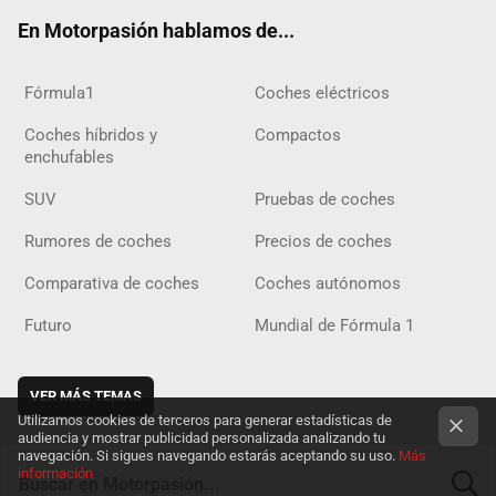
ok
m
m
d
En Motorpasión hablamos de...
Fórmula1
Coches eléctricos
Coches híbridos y
Compactos
enchufables
SUV
Pruebas de coches
Rumores de coches
Precios de coches
Comparativa de coches
Coches autónomos
Futuro
Mundial de Fórmula 1
VER MÁS TEMAS
Utilizamos cookies de terceros para generar estadísticas de
audiencia y mostrar publicidad personalizada analizando tu
navegación. Si sigues navegando estarás aceptando su uso.
Más
información