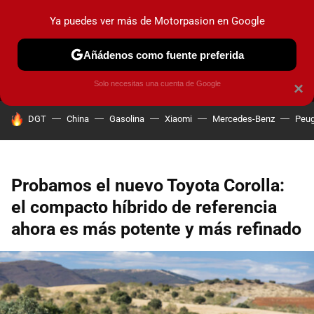
Ya puedes ver más de Motorpasion en Google
MENÚ
NUEVO
Añádenos como fuente preferida
PRUEBAS
COCHES ELÉCTRICOS
OBSERVATORIO
F1
Solo necesitas una cuenta de Google
×
HOY SE HABLA DE
DGT
China
Gasolina
Xiaomi
Mercedes-Benz
Peug
Probamos el nuevo Toyota Corolla:
el compacto híbrido de referencia
ahora es más potente y más refinado