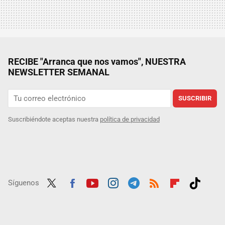
RECIBE "Arranca que nos vamos", NUESTRA
NEWSLETTER SEMANAL
SUSCRIBIR
Suscribiéndote aceptas nuestra
política de privacidad
Síguenos
Twit
Fac
Yout
Inst
Tele
RSS
Flip
Tikt
ter
ebo
ube
agra
gra
boar
ok