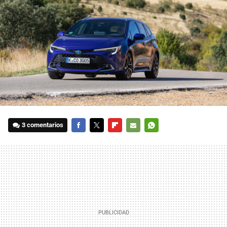
3 comentarios
FACEBOOK
TWITTER
FLIPBOARD
E-
WHATSAPP
MAIL