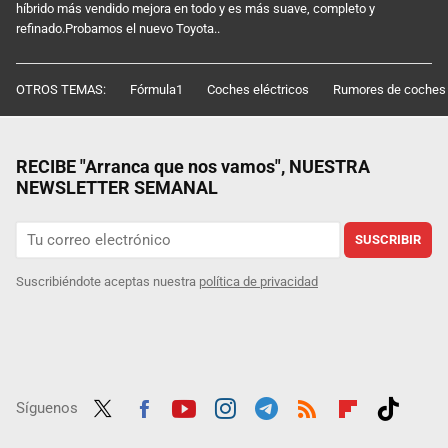
híbrido más vendido mejora en todo y es más suave, completo y
refinado.Probamos el nuevo Toyota..
OTROS TEMAS:
Fórmula1
Coches eléctricos
Rumores de coches
RECIBE "Arranca que nos vamos", NUESTRA
NEWSLETTER SEMANAL
SUSCRIBIR
Suscribiéndote aceptas nuestra
política de privacidad
Síguenos
Twit
Fac
Yout
Inst
Tele
RSS
Flip
Tikt