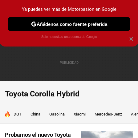
Ya puedes ver más de Motorpasion en Google
PRUEBAS
COCHES ELÉCTRICOS
OBSERVATORIO
F1
Añádenos como fuente preferida
Solo necesitas una cuenta de Google
×
Toyota Corolla Hybrid
HOY SE HABLA DE
DGT
China
Gasolina
Xiaomi
Mercedes-Benz
Ale
Probamos el nuevo Toyota