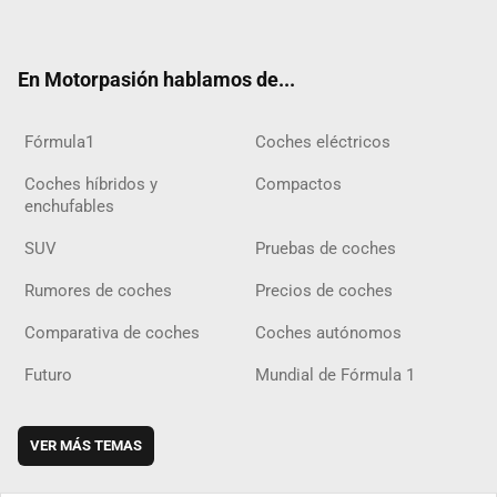
ter
ebo
ube
agra
gra
boar
ok
ok
m
m
d
En Motorpasión hablamos de...
Fórmula1
Coches eléctricos
Coches híbridos y
Compactos
enchufables
SUV
Pruebas de coches
Rumores de coches
Precios de coches
Comparativa de coches
Coches autónomos
Futuro
Mundial de Fórmula 1
VER MÁS TEMAS