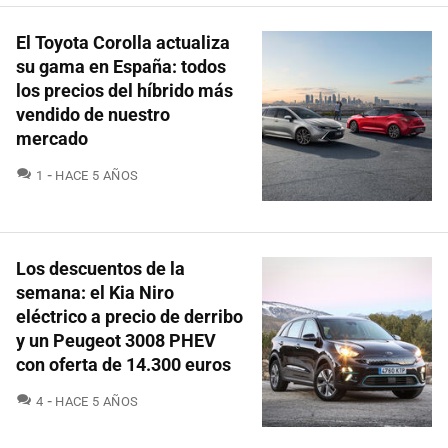
El Toyota Corolla actualiza
su gama en España: todos
los precios del híbrido más
vendido de nuestro
mercado
COMENTARIOS
1
HACE 5 AÑOS
Los descuentos de la
semana: el Kia Niro
eléctrico a precio de derribo
y un Peugeot 3008 PHEV
con oferta de 14.300 euros
COMENTARIOS
4
HACE 5 AÑOS