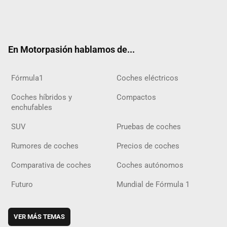
Twit
Fac
Yout
Inst
Tele
RSS
Flip
Tikt
ter
ebo
ube
agra
gra
boar
ok
ok
m
m
d
En Motorpasión hablamos de...
Fórmula1
Coches eléctricos
Coches híbridos y
Compactos
enchufables
SUV
Pruebas de coches
Rumores de coches
Precios de coches
Comparativa de coches
Coches autónomos
Futuro
Mundial de Fórmula 1
VER MÁS TEMAS