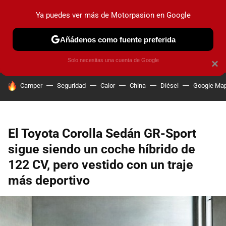
Ya puedes ver más de Motorpasion en Google
PRUEBAS
COCHES ELÉCTRICOS
OBSERVATORIO
F1
Añádenos como fuente preferida
Solo necesitas una cuenta de Google
×
HOY SE HABLA DE
Camper
Seguridad
Calor
China
Diésel
Google Ma
El Toyota Corolla Sedán GR-Sport
sigue siendo un coche híbrido de
122 CV, pero vestido con un traje
más deportivo