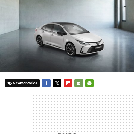
6 comentarios
FACEBOOK
TWITTER
FLIPBOARD
E-
WHATSAPP
MAIL