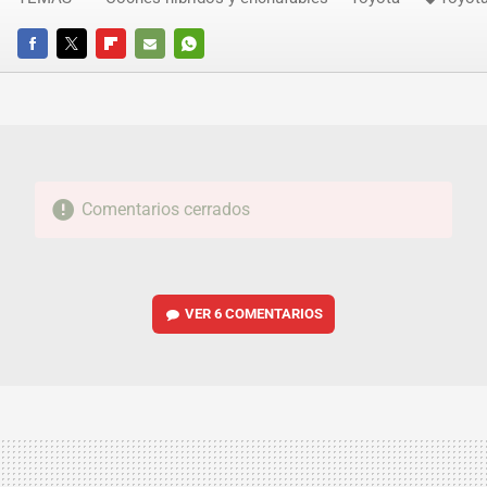
FACEBOOK
TWITTER
FLIPBOARD
E-
WHATSAPP
MAIL
Comentarios cerrados
VER
6 COMENTARIOS