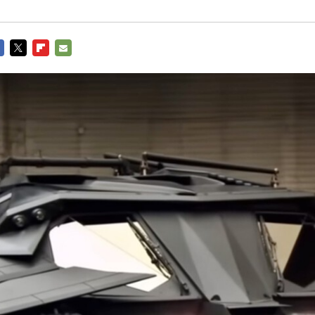
CEBOOK
TWITTER
FLIPBOARD
E-
MAIL