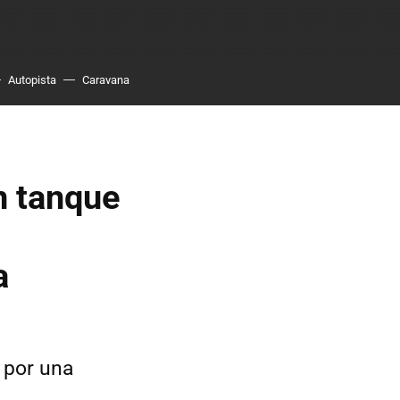
Autopista
Caravana
n tanque
a
 por una