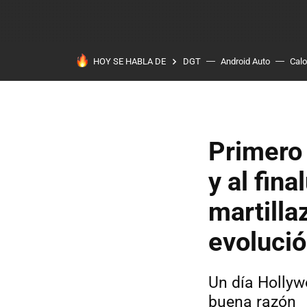
HOY SE HABLA DE
DGT
Android Auto
Calo
Primero 
y al fin
martilla
evolució
Un día Hollyw
buena razón