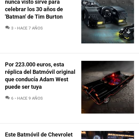
nunca visto sirve para
celebrar los 30 años de
'Batman' de Tim Burton
COMENTARIOS
3
HACE 7 AÑOS
Por 223.000 euros, esta
réplica del Batmóvil original
que conducía Adam West
puede ser tuya
COMENTARIOS
6
HACE 9 AÑOS
Este Batmóvil de Chevrolet