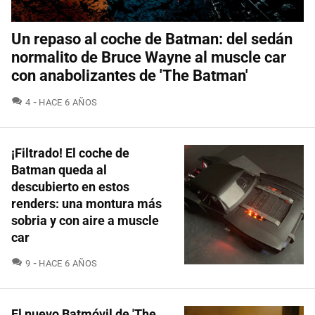
Un repaso al coche de Batman: del sedán
normalito de Bruce Wayne al muscle car
con anabolizantes de 'The Batman'
COMENTARIOS
4
HACE 6 AÑOS
¡Filtrado! El coche de
Batman queda al
descubierto en estos
renders: una montura más
sobria y con aire a muscle
car
COMENTARIOS
9
HACE 6 AÑOS
El nuevo Batmóvil de 'The