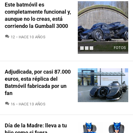
Este batmóvil es
completamente funcional y,
aunque no lo creas, está
corriendo la Gumball 3000
COMENTARIOS
12
HACE 10 AÑOS
FOTOS
Adjudicada, por casi 87.000
euros, esta réplica del
Batmóvil fabricada por un
fan
COMENTARIOS
16
HACE 13 AÑOS
Día de la Madre: lleva a tu
hijo como si fuera