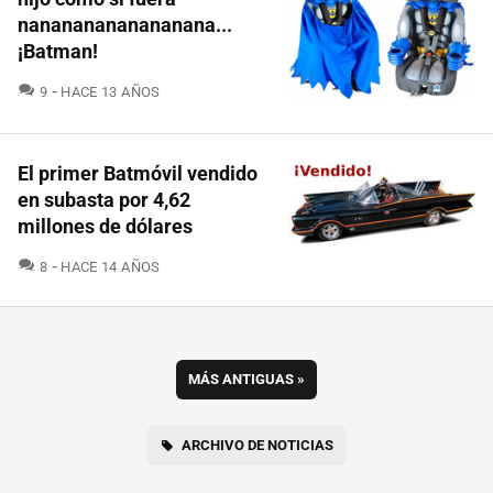
nanananananananana...
¡Batman!
COMENTARIOS
9
HACE 13 AÑOS
El primer Batmóvil vendido
en subasta por 4,62
millones de dólares
COMENTARIOS
8
HACE 14 AÑOS
MÁS ANTIGUAS
»
ARCHIVO DE NOTICIAS