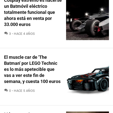
Cosplay extremo es hacerse
un Batmóvil eléctrico
totalmente funcional que
ahora está en venta por
33.000 euros
COMENTARIOS
3
HACE 4 AÑOS
El muscle car de 'The
Batman' por LEGO Technic
es lo más apetecible que
vas a ver este fin de
semana, y cuesta 100 euros
COMENTARIOS
0
HACE 5 AÑOS