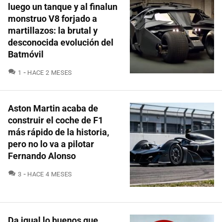
luego un tanque y al finalun
monstruo V8 forjado a
martillazos: la brutal y
desconocida evolución del
Batmóvil
COMENTARIOS
1
HACE 2 MESES
Aston Martin acaba de
construir el coche de F1
más rápido de la historia,
pero no lo va a pilotar
Fernando Alonso
COMENTARIOS
3
HACE 4 MESES
Da igual lo buenos que