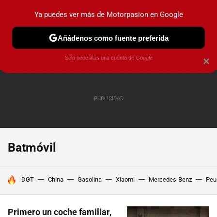
Ya puedes ver más de Motorpasion en Google
PRUEBAS
COCHES ELÉCTRICOS
OBSERVATORIO
F1
Añádenos como fuente preferida
Solo necesitas una cuenta de Google
×
Batmóvil
HOY SE HABLA DE
DGT
China
Gasolina
Xiaomi
Mercedes-Benz
Peu
Primero un coche familiar,