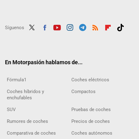
Síguenos
Twit
Fac
Yout
Inst
Tele
RSS
Flip
Tikt
ter
ebo
ube
agra
gra
boar
ok
ok
m
m
d
En Motorpasión hablamos de...
Fórmula1
Coches eléctricos
Coches híbridos y
Compactos
enchufables
SUV
Pruebas de coches
Rumores de coches
Precios de coches
Comparativa de coches
Coches autónomos