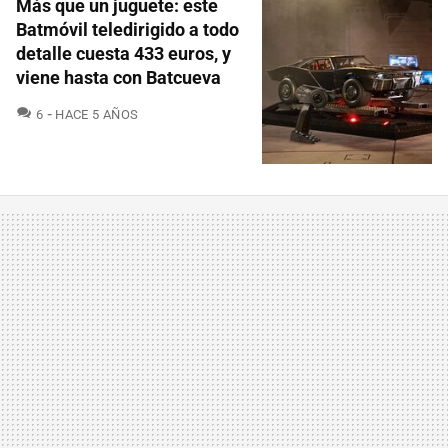
Más que un juguete: este
Batmóvil teledirigido a todo
detalle cuesta 433 euros, y
viene hasta con Batcueva
COMENTARIOS
6
HACE 5 AÑOS