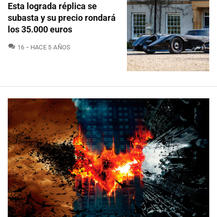
Esta lograda réplica se
subasta y su precio rondará
los 35.000 euros
COMENTARIOS
16
HACE 5 AÑOS