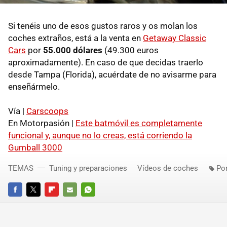
Si tenéis uno de esos gustos raros y os molan los
coches extraños, está a la venta en
Getaway Classic
Cars
por
55.000 dólares
(49.300 euros
aproximadamente). En caso de que decidas traerlo
desde Tampa (Florida), acuérdate de no avisarme para
enseñármelo.
Vía |
Carscoops
En Motorpasión |
Este batmóvil es completamente
funcional y, aunque no lo creas, está corriendo la
Gumball 3000
TEMAS
Tuning y preparaciones
Vídeos de coches
Po
FACEBOOK
TWITTER
FLIPBOARD
E-
WHATSAPP
MAIL