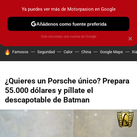
Ya puedes ver más de Motorpasion en Google
PRUEBAS
COCHES ELÉCTRICOS
OBSERVATORIO
F1
Añádenos como fuente preferida
Solo necesitas una cuenta de Google
×
HOY SE HABLA DE
Famosos
Seguridad
Calor
China
Google Maps
Xi
¿Quieres un Porsche único? Prepara
55.000 dólares y píllate el
descapotable de Batman