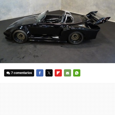
7 comentarios
FACEBOOK
TWITTER
FLIPBOARD
E-
WHATSAPP
MAIL