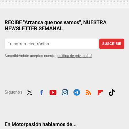
RECIBE "Arranca que nos vamos", NUESTRA
NEWSLETTER SEMANAL
SUSCRIBIR
Suscribiéndote aceptas nuestra
política de privacidad
Síguenos
Twit
Fac
Yout
Inst
Tele
RSS
Flip
Tikt
ter
ebo
ube
agra
gra
boar
ok
ok
m
m
d
En Motorpasión hablamos de...