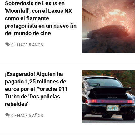
Sobredosis de Lexus en
'Moonfall', con el Lexus NX
como el flamante
protagonista en un nuevo fin
del mundo de cine
COMENTARIOS
0
HACE 5 AÑOS
¡Exagerado! Alguien ha
pagado 1,25 millones de
euros por el Porsche 911
Turbo de 'Dos policías
rebeldes'
COMENTARIOS
0
HACE 5 AÑOS