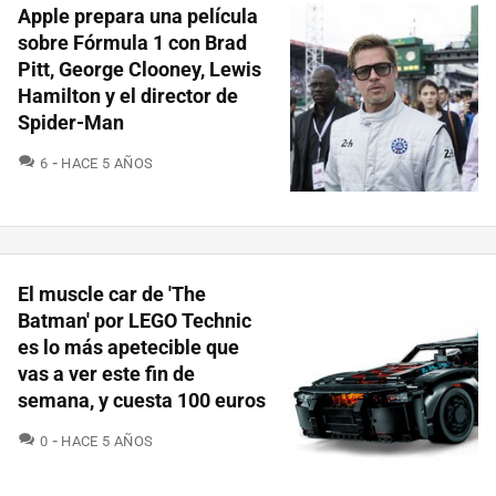
Apple prepara una película
sobre Fórmula 1 con Brad
Pitt, George Clooney, Lewis
Hamilton y el director de
Spider-Man
COMENTARIOS
6
HACE 5 AÑOS
El muscle car de 'The
Batman' por LEGO Technic
es lo más apetecible que
vas a ver este fin de
semana, y cuesta 100 euros
COMENTARIOS
0
HACE 5 AÑOS