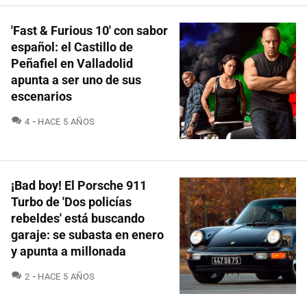
'Fast & Furious 10' con sabor
español: el Castillo de
Peñafiel en Valladolid
apunta a ser uno de sus
escenarios
COMENTARIOS
4
HACE 5 AÑOS
¡Bad boy! El Porsche 911
Turbo de 'Dos policías
rebeldes' está buscando
garaje: se subasta en enero
y apunta a millonada
COMENTARIOS
2
HACE 5 AÑOS