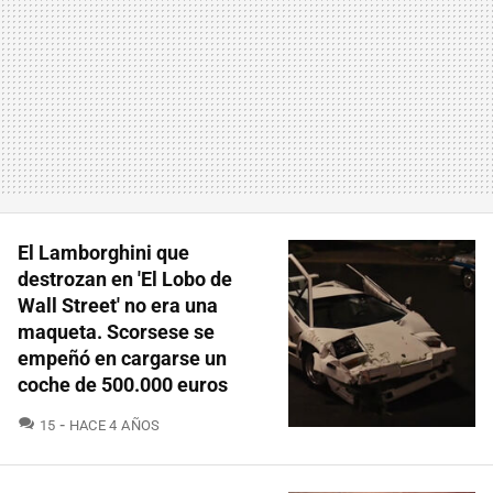
El Lamborghini que
destrozan en 'El Lobo de
Wall Street' no era una
maqueta. Scorsese se
empeñó en cargarse un
coche de 500.000 euros
COMENTARIOS
15
HACE 4 AÑOS