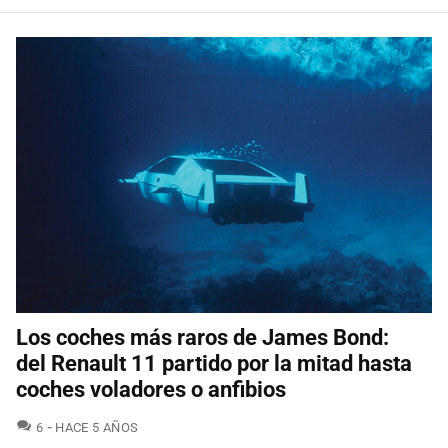
Los coches más raros de James Bond:
del Renault 11 partido por la mitad hasta
coches voladores o anfibios
COMENTARIOS
6
HACE 5 AÑOS