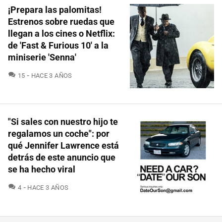
¡Prepara las palomitas!
Estrenos sobre ruedas que
llegan a los cines o Netflix:
de 'Fast & Furious 10' a la
miniserie 'Senna'
COMENTARIOS
15
HACE 3 AÑOS
"Si sales con nuestro hijo te
regalamos un coche": por
qué Jennifer Lawrence está
detrás de este anuncio que
se ha hecho viral
COMENTARIOS
4
HACE 3 AÑOS