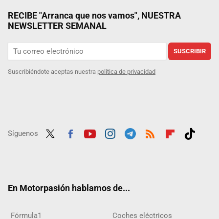
RECIBE "Arranca que nos vamos", NUESTRA
NEWSLETTER SEMANAL
SUSCRIBIR
Suscribiéndote aceptas nuestra
política de privacidad
Síguenos
Twit
Fac
Yout
Inst
Tele
RSS
Flip
Tikt
ter
ebo
ube
agra
gra
boar
ok
ok
m
m
d
En Motorpasión hablamos de...
Fórmula1
Coches eléctricos