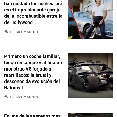
han gustado los coches: así
es el impresionante garaje
de la incombustible estrella
de Hollywood
COMENTARIOS
1
HACE 2 MESES
Primero un coche familiar,
luego un tanque y al finalun
monstruo V8 forjado a
martillazos: la brutal y
desconocida evolución del
Batmóvil
COMENTARIOS
1
HACE 2 MESES
En una de las escenas más