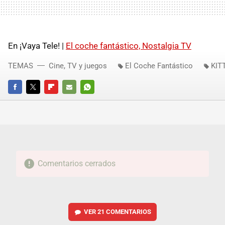
En ¡Vaya Tele! |
El coche fantástico, Nostalgia TV
TEMAS
Cine, TV y juegos
El Coche Fantástico
KIT
FACEBOOK
TWITTER
FLIPBOARD
E-
WHATSAPP
MAIL
Comentarios cerrados
VER
21 COMENTARIOS