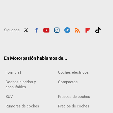
Síguenos
Twit
Fac
Yout
Inst
Tele
RSS
Flip
Tikt
ter
ebo
ube
agra
gra
boar
ok
ok
m
m
d
En Motorpasión hablamos de...
Fórmula1
Coches eléctricos
Coches híbridos y
Compactos
enchufables
SUV
Pruebas de coches
Rumores de coches
Precios de coches