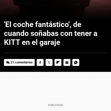
'El coche fantástico', de
cuando soñabas con tener a
KITT en el garaje
21 comentarios
FACEBOOK
TWITTER
FLIPBOARD
E-
WHATSAPP
MAIL