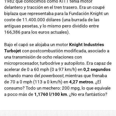
1982 que conocimos como KITT tenía motor
delantero y tracción en el tren trasero. Era un coupé
biplaza que representaba para la Fundación Knight un
coste de 11.400.000 dólares (una burrada de las
antiguas pesetas, y lo mismo pero dividido entre
166,386 para los euros actuales).
Bajo el capó se alojaba un motor
Knight Industries
Turbojet
con postcombustión modificada, asociado a
una transmisión de ocho relaciones con
microprocesador, turbodrive y autopiloto. Era capaz de
acelerar de 0 a 60 mph (0 a 97 km/h) en
0,2 segundos
echando mano del
powerboost
, mientras que frenaba
de 70 a 0 mph (113 a 0 km/h) en
4,27 metros
. ¿El
consumo? Todo un mechero: 200 mpg, lo que equivale
a poco más de
1,1760 l/100 km
. ¿No era fantástico?