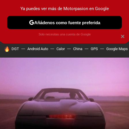
Ya puedes ver más de Motorpasion en Google
PRUEBAS
COCHES ELÉCTRICOS
OBSERVATORIO
F1
Añádenos como fuente preferida
Solo necesitas una cuenta de Google
×
HOY SE HABLA DE
DGT
Android Auto
Calor
China
GPS
Google Maps