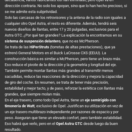
dirección contraria. No solo los apoyan, sino que lo han hecho precioso, si
se me admite esta subjetividad.
Solo las carcasas de los retrovisores y la antena de la radio son iguales a
cualquier otro Opel Astra, el resto es diferente. Además, tendrá seis
nuevos diseños de llantas, entre 17 y 20 pulgadas, exclusivos para el
Astra GTC. ¿Por qué tan grandes? La explicación la encontramos en su
sistema de suspensión delantero
, que no es McPherson.
Se trata de las
HiPerStruts
(torretas de altas prestaciones), que ya
estrenó General Motors en el Buick LaCrosse CXS (EEUU). La
construcción básica es similar a McPherson, pero tiene un brazo más.
Eso reduce el pivote de la dirección y la geometría y longitud del eje.
También permite montar llantas más grandes al transmitir menos
sacudidas, reduce las reacciones de la dirección y mejora la capacidad
de giro del coche. En resumen, se trata de tener más precisión,
estabilidad y mejor tacto, y de paso, reforzar la estética con llantas más
grandes, que siempre molan más.
En el eje trasero, como todo Opel Astra, tiene un
eje semirígido con
timonería de Watt
, exclusivo de Opel. Justifican su utilización en vez de
un eje trasero multibrazo independiente por razones de espacio y por
peso. Aseguran que tiene un elevado confort, pero también estabilidad.
Eso habrá que verlo, pero en el
Opel Astra GTC
desde luego da buen
resultado.