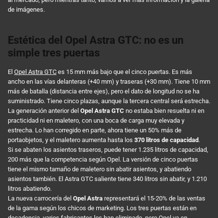
de imágenes.
Estética del Opel Astra GTC: no es un
simple tres puertas
El
Opel Astra GTC
es 15 mm más bajo que el cinco puertas. Es más
ancho en las vías delanteras (+40 mm) y traseras (+30 mm). Tiene 10 mm
más de batalla (distancia entre ejes), pero el dato de longitud no se ha
suministrado. Tiene cinco plazas, aunque la tercera central será estrecha.
La generación anterior del
Opel Astra GTC
no estaba bien resuelta ni en
practicidad ni en maletero, con una boca de carga muy elevada y
estrecha. Lo han corregido en parte, ahora tiene un 50% más de
portaobjetos, y el maletero aumenta hasta los
370 litros de capacidad
.
Si se abaten los asientos traseros, puede tener 1.235 litros de capacidad,
200 más que la competencia según Opel. La versión de cinco puertas
tiene el mismo tamaño de maletero sin abatir asientos, y abatiendo
asientos también. El Astra GTC saliente tiene 340 litros sin abatir, y 1.210
litros abatiendo.
La nueva carrocería del
Opel Astra
representará el 15-20% de las ventas
de la gama según los chicos de marketing. Los tres puertas están en
decadencia, varios fabricantes los han eliminado, pero Opel va en