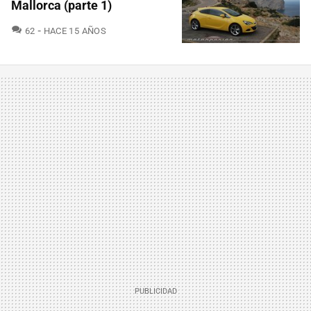
Mallorca (parte 1)
COMENTARIOS
62
HACE 15 AÑOS