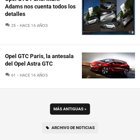
Adams nos cuenta todos los
detalles
COMENTARIOS
25
HACE 16 AÑOS
Opel GTC Paris, la antesala
del Opel Astra GTC
COMENTARIOS
61
HACE 16 AÑOS
MÁS ANTIGUAS
»
ARCHIVO DE NOTICIAS