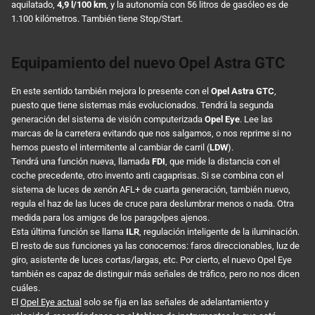
aquilatado,
4,9 l/100 km
, y la autonomía con 56 litros de gasóleo es de
1.100 kilómetros. También tiene Stop/Start.
Equipamiento del nuevo Opel Astra GTC
En este sentido también mejora lo presente con el
Opel Astra GTC
,
puesto que tiene sistemas más evolucionados. Tendrá la segunda
generación del sistema de visión computerizada
Opel Eye
. Lee las
marcas de la carretera evitando que nos salgamos, o nos reprime si no
hemos puesto el intermitente al cambiar de carril (
LDW
).
Tendrá una función nueva, llamada
FDI
, que mide la distancia con el
coche precedente, otro invento anti cagaprisas. Si se combina con el
sistema de luces de xenón AFL+ de cuarta generación, también nuevo,
regula el haz de las luces de cruce para deslumbrar menos o nada. Otra
medida para los amigos de los paragolpes ajenos.
Esta última función se llama
ILR
, regulación inteligente de la iluminación.
El resto de sus funciones ya las conocemos: faros direccionables, luz de
giro, asistente de luces cortas/largas, etc. Por cierto, el nuevo Opel Eye
también es capaz de distinguir más señales de tráfico, pero no nos dicen
cuáles.
El
Opel Eye actual
solo se fija en las señales de adelantamiento y