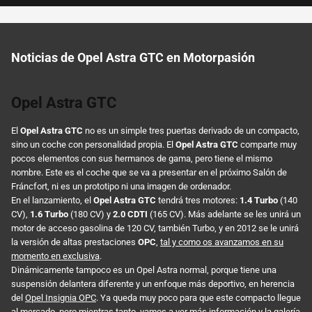
Noticias de Opel Astra GTC en Motorpasión
Opel Astra GTC
El
Opel Astra GTC
no es un simple tres puertas derivado de un compacto,
sino un coche con personalidad propia. El
Opel Astra GTC
comparte muy
pocos elementos con sus hermanos de gama, pero tiene el mismo
nombre. Este es el coche que se va a presentar en el próximo Salón de
Fráncfort, ni es un prototipo ni una imagen de ordenador.
En el lanzamiento, el
Opel Astra GTC
tendrá tres motores:
1.4 Turbo
(140
CV),
1.6 Turbo
(180 CV) y
2.0 CDTI
(165 CV). Más adelante se les unirá un
motor de acceso gasolina de 120 CV, también Turbo, y en 2012 se le unirá
la versión de altas prestaciones
OPC
,
tal y como os avanzamos en su
momento en exclusiva
.
Dinámicamente tampoco es un Opel Astra normal, porque tiene una
suspensión delantera diferente y un enfoque más deportivo, en herencia
del
Opel Insignia OPC
. Ya queda muy poco para que este compacto llegue
al mercado, pero mientras tanto, vamos a ver más información y la galería