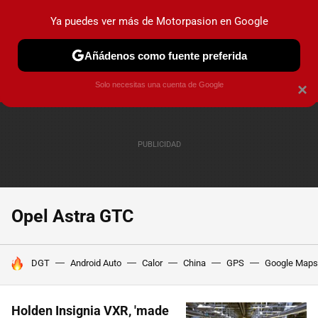
Ya puedes ver más de Motorpasion en Google
PRUEBAS
COCHES ELÉCTRICOS
OBSERVATORIO
F1
Añádenos como fuente preferida
Solo necesitas una cuenta de Google
×
Opel Astra GTC
HOY SE HABLA DE
DGT
Android Auto
Calor
China
GPS
Google Maps
Holden Insignia VXR, 'made