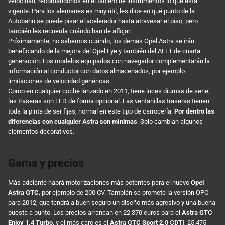
velocidad, recordándonos en el tablero de instrumentos lo que está
vigente. Para los alemanes es muy útil, les dice en qué punto de la
Autobahn se puede pisar el acelerador hasta atravesar el piso, pero
también les recuerda cuándo han de aflojar.
Próximamente, no sabemos cuándo, los demás Opel Astra se irán
beneficiando de la mejora del Opel Eye y también del AFL+ de cuarta
generación. Los modelos equipados con navegador complementarán la
información al conductor con datos almacenados, por ejemplo
limitaciones de velocidad genéricas.
Como en cualquier coche lanzado en 2011, tiene luces diurnas de serie,
las traseras son LED de forma opcional. Las ventanillas traseras tienen
toda la pinta de ser fijas, normal en este tipo de carrocería.
Por dentro las
diferencias con cualquier Astra son mínimas
. Solo cambian algunos
elementos decorativos.
Gama y precios
Más adelante habrá motorizaciones más potentes para el nuevo
Opel
Astra GTC
, por ejemplo de 200 CV. También se promete la versión OPC
para 2012, que tendrá a buen seguro un diseño más agresivo y una buena
puesta a punto. Los precios arrancan en 22.370 euros para el
Astra GTC
Enjoy 1.4 Turbo
, y el más caro es el
Astra GTC Sport 2.0 CDTI
, 25.475