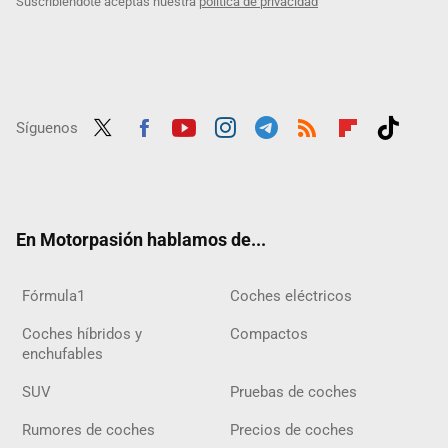
Suscribiéndote aceptas nuestra
política de privacidad
Síguenos
Twit
Fac
Yout
Inst
Tele
RSS
Flip
Tikt
ter
ebo
ube
agra
gra
boar
ok
ok
m
m
d
En Motorpasión hablamos de...
Fórmula1
Coches eléctricos
Coches híbridos y
Compactos
enchufables
SUV
Pruebas de coches
Rumores de coches
Precios de coches