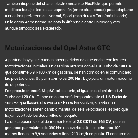
También dispone del chasis electromecánico
FlexRide
, que permite
modificar los ajustes de la suspensión (entre otras cosas) para adaptarse
a nuestras preferencias: Normal, Sport (más duro) y Tour (más blando).
En la gama Astra normal se nota la diferencia entre un modo y otro,
aunque tampoco sea exagerado.
Motorizaciones del Opel Astra GTC
A partir de hoy ya se pueden hacer pedidos de este coche con las tres
motorizaciones iniciales. En gasolina arranca con el
1.4 Turbo de 140 CV
,
que consume 5,9 l/100 km de gasolina, se han comido en el comunicado
las prestaciones. Su par máximo es 200 Nm, bajo para un motor moderno
de su potencia.
Ese propulsor tendrá Stop&Start de serie, al igual que el próximo
1.4
Turbo de 120 CV
. El tope de gama será temporalmente el
1.6 Turbo de
180 CV
, que llevará al
Astra GTC
hasta los 220 km/h. Todas las
motorizaciones tienen cambio manual de seis velocidades, espero que
hayan acortado los desarrollos un poquito.
La única opción diesel de momento es el
2.0 CDTI de 165 CV
, con un
generoso par máximo de 380 Nm (en overboost). Los primeros 100
metros llegan en 8,9 segundos y tiene 210 km/h de punta. El consumo es