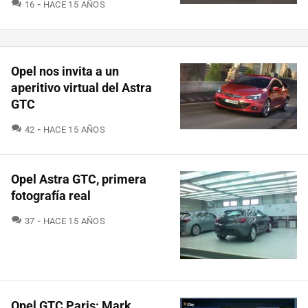
COMENTARIOS
16
HACE 15 AÑOS
Opel nos invita a un
aperitivo virtual del Astra
GTC
COMENTARIOS
42
HACE 15 AÑOS
Opel Astra GTC, primera
fotografía real
COMENTARIOS
37
HACE 15 AÑOS
Opel GTC Paris: Mark