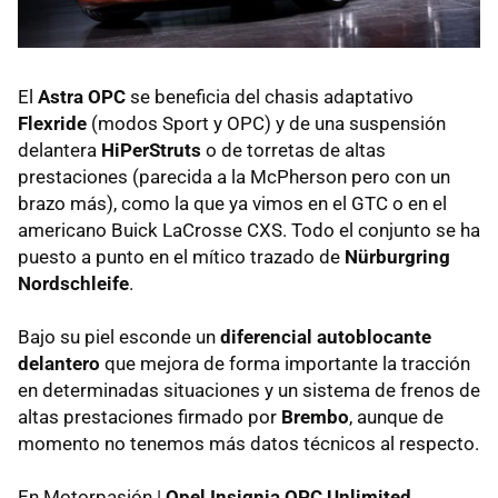
El
Astra OPC
se beneficia del chasis adaptativo
Flexride
(modos Sport y
OPC
) y de una suspensión
delantera
HiPerStruts
o de torretas de altas
prestaciones (parecida a la McPherson pero con un
brazo más), como la que ya vimos en el
GTC
o en el
americano Buick LaCrosse
CXS
. Todo el conjunto se ha
puesto a punto en el mítico trazado de
Nürburgring
Nordschleife
.
Bajo su piel esconde un
diferencial autoblocante
delantero
que mejora de forma importante la tracción
en determinadas situaciones y un sistema de frenos de
altas prestaciones firmado por
Brembo
, aunque de
momento no tenemos más datos técnicos al respecto.
En Motorpasión |
Opel Insignia
OPC
Unlimited,