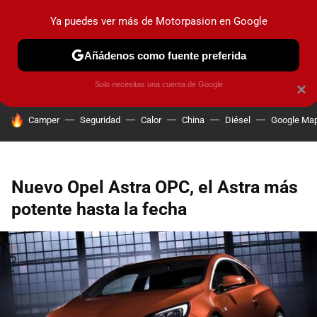
Ya puedes ver más de Motorpasion en Google
PRUEBAS
COCHES ELÉCTRICOS
OBSERVATORIO
F1
Añádenos como fuente preferida
Solo necesitas una cuenta de Google
×
HOY SE HABLA DE
Camper
Seguridad
Calor
China
Diésel
Google Ma
Nuevo Opel Astra OPC, el Astra más
potente hasta la fecha