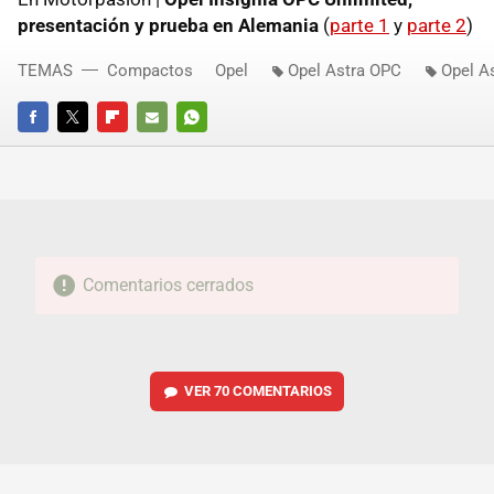
presentación y prueba en Alemania
(
parte 1
y
parte 2
)
TEMAS
Compactos
Opel
Opel Astra OPC
Opel A
FACEBOOK
TWITTER
FLIPBOARD
E-
WHATSAPP
MAIL
Comentarios cerrados
VER
70 COMENTARIOS