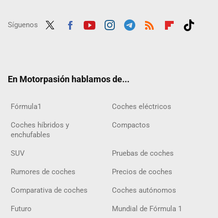
Síguenos
Twit
Fac
Yout
Inst
Tele
RSS
Flip
Tikt
ter
ebo
ube
agra
gra
boar
ok
ok
m
m
d
En Motorpasión hablamos de...
Fórmula1
Coches eléctricos
Coches híbridos y
Compactos
enchufables
SUV
Pruebas de coches
Rumores de coches
Precios de coches
Comparativa de coches
Coches autónomos
Futuro
Mundial de Fórmula 1