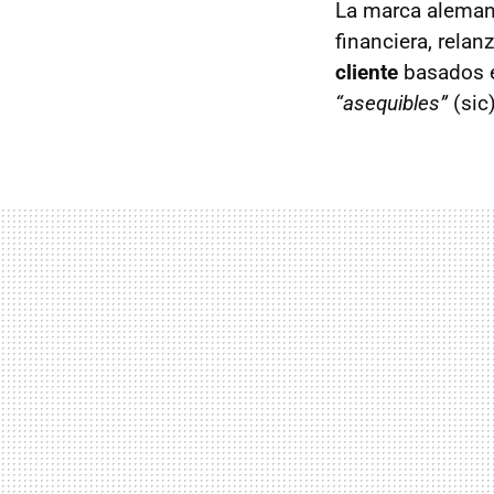
La marca alemana
financiera, rela
cliente
basados 
“asequibles”
(sic