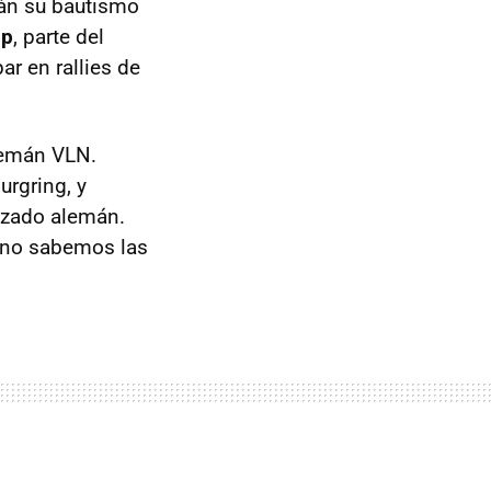
án su bautismo
up
, parte del
ar en rallies de
alemán
VLN
.
rgring, y
razado alemán.
 no sabemos las