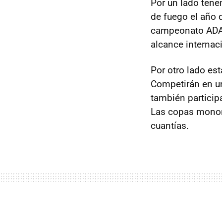
Por un lado ten
de fuego el año
campeonato
AD
alcance internac
Por otro lado est
Competirán en 
también particip
Las copas monom
cuantías.