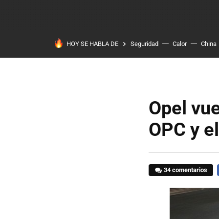
HOY SE HABLA DE
Seguridad
Calor
China
Opel vue
OPC y e
34 comentarios