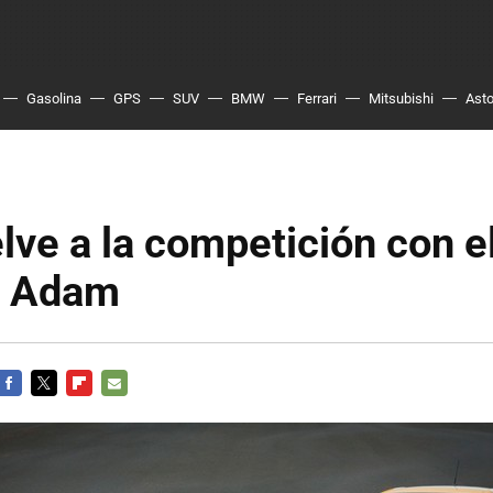
Gasolina
GPS
SUV
BMW
Ferrari
Mitsubishi
Asto
lve a la competición con e
l Adam
FACEBOOK
TWITTER
FLIPBOARD
E-
MAIL