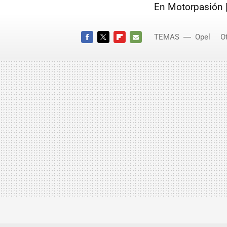
En Motorpasión 
TEMAS
Opel
O
Astra GT
FACEBOOK
TWITTER
FLIPBOARD
E-
MAIL