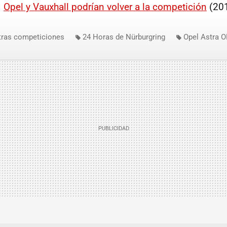
|
Opel y Vauxhall podrían volver a la competición
(20
tras competiciones
24 Horas de Nürburgring
Opel Astra 
C
Opel Adam