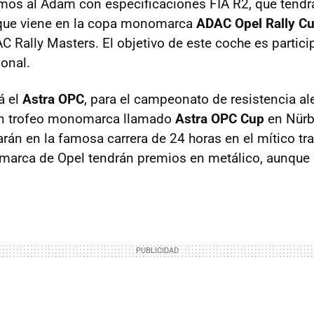
emos al Adam con especificaciones
FIA
R2, que tendr
 que viene en la copa monomarca
ADAC
Opel Rally C
AC
Rally Masters. El objetivo de este coche es particip
ional.
á el
Astra
OPC
, para el campeonato de resistencia 
un trofeo monomarca llamado
Astra
OPC
Cup
en Nürbu
arán en la famosa carrera de 24 horas en el mítico t
arca de Opel tendrán premios en metálico, aunque