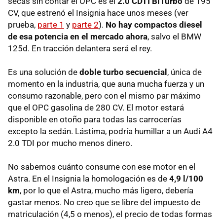
secas sin contar el
OPC
es el
2.0
CDTI
BiTurbo
de 195
CV, que estrenó el Insignia hace unos meses (ver
prueba,
parte 1
y
parte 2
).
No hay compactos diesel
de esa potencia en el mercado ahora
, salvo el
BMW
125d. En tracción delantera será el rey.
Es una solución de
doble turbo secuencial
, única de
momento en la industria, que auna mucha fuerza y un
consumo razonable, pero con el mismo par máximo
que el
OPC
gasolina de 280 CV. El motor estará
disponible en otoño para todas las carrocerías
excepto la sedán. Lástima, podría humillar a un Audi A4
2.0
TDI
por mucho menos dinero.
No sabemos cuánto consume con ese motor en el
Astra. En el Insignia la homologación es de
4,9 l/100
km
, por lo que el Astra, mucho más ligero, debería
gastar menos. No creo que se libre del impuesto de
matriculación (4,5 o menos), el precio de todas formas