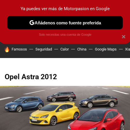
Ya puedes ver más de Motorpasion en Google
PRUEBAS
COCHES ELÉCTRICOS
OBSERVATORIO
F1
Añádenos como fuente preferida
Solo necesitas una cuenta de Google
×
HOY SE HABLA DE
Famosos
Seguridad
Calor
China
Google Maps
Xi
Opel Astra 2012