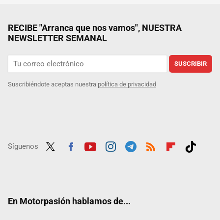
RECIBE "Arranca que nos vamos", NUESTRA
NEWSLETTER SEMANAL
SUSCRIBIR
Suscribiéndote aceptas nuestra
política de privacidad
Síguenos
Twit
Fac
Yout
Inst
Tele
RSS
Flip
Tikt
ter
ebo
ube
agra
gra
boar
ok
ok
m
m
d
En Motorpasión hablamos de...