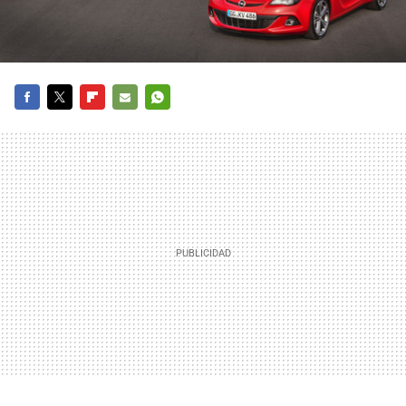
FACEBOOK
TWITTER
FLIPBOARD
E-
WHATSAPP
MAIL