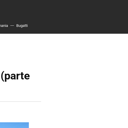
mania
Bugatti
 (parte