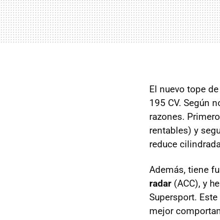
El nuevo tope d
195 CV. Según no
razones. Primero
rentables) y seg
reduce cilindrad
Además, tiene fu
radar
(
ACC
), y h
Supersport. Este
mejor comportam