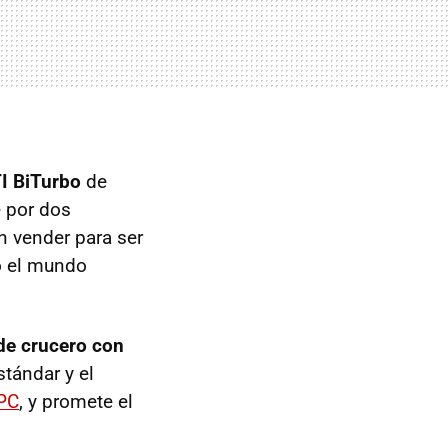
I
BiTurbo
de
 por dos
n vender para ser
do el mundo
de crucero con
stándar y el
PC
, y promete el