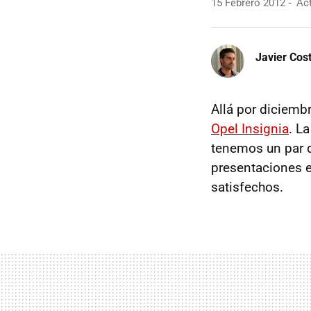
15 Febrero 2012
Act
Javier Cos
Allá por diciemb
Opel Insignia
. L
tenemos un par d
presentaciones 
satisfechos.