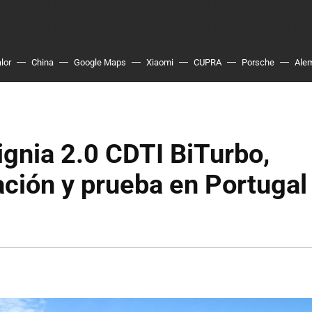
lor
China
Google Maps
Xiaomi
CUPRA
Porsche
Ale
ignia 2.0 CDTI BiTurbo,
ción y prueba en Portugal