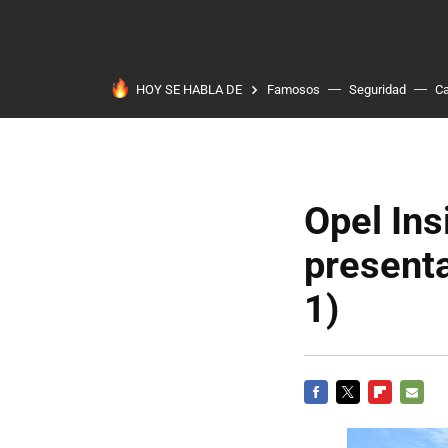
HOY SE HABLA DE
Famosos
Seguridad
Ca
Opel Ins
presenta
1)
FACEBOOK
TWITTER
FLIPBOARD
E-
MAIL