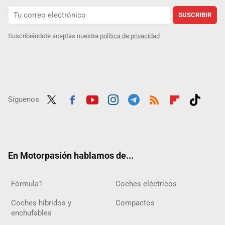
SUSCRIBIR
Suscribiéndote aceptas nuestra
política de privacidad
Síguenos
Twit
Fac
Yout
Inst
Tele
RSS
Flip
Tikt
ter
ebo
ube
agra
gra
boar
ok
ok
m
m
d
En Motorpasión hablamos de...
Fórmula1
Coches eléctricos
Coches híbridos y
Compactos
enchufables