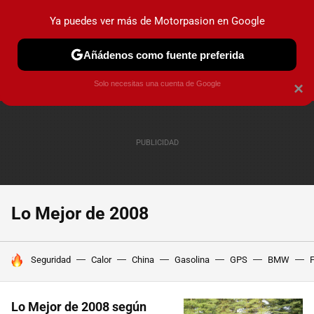
Ya puedes ver más de Motorpasion en Google
PRUEBAS
COCHES ELÉCTRICOS
OBSERVATORIO
F1
Añádenos como fuente preferida
Solo necesitas una cuenta de Google
×
Lo Mejor de 2008
HOY SE HABLA DE
Seguridad
Calor
China
Gasolina
GPS
BMW
F
Lo Mejor de 2008 según