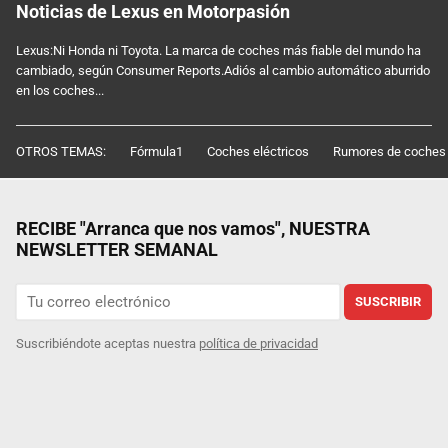
Noticias de Lexus en Motorpasión
Lexus:Ni Honda ni Toyota. La marca de coches más fiable del mundo ha
cambiado, según Consumer Reports.Adiós al cambio automático aburrido
en los coches...
OTROS TEMAS:
Fórmula1
Coches eléctricos
Rumores de coches
RECIBE "Arranca que nos vamos", NUESTRA
NEWSLETTER SEMANAL
SUSCRIBIR
Suscribiéndote aceptas nuestra
política de privacidad