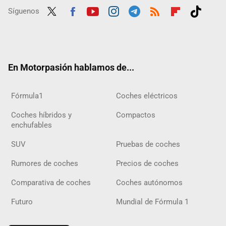
Síguenos
Twit
Fac
Yout
Inst
Tele
RSS
Flip
Tikt
ter
ebo
ube
agra
gra
boar
ok
ok
m
m
d
En Motorpasión hablamos de...
Fórmula1
Coches eléctricos
Coches híbridos y
Compactos
enchufables
SUV
Pruebas de coches
Rumores de coches
Precios de coches
Comparativa de coches
Coches autónomos
Futuro
Mundial de Fórmula 1