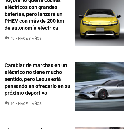
Toyota no quería coches
eléctricos con grandes
baterías, pero lanzará un
PHEV con más de 200 km
de autonomía eléctrica
COMENTARIOS
49
HACE 3 AÑOS
Cambiar de marchas en un
eléctrico no tiene mucho
sentido, pero Lexus está
pensando en ofrecerlo en su
próximo deportivo
COMENTARIOS
10
HACE 4 AÑOS