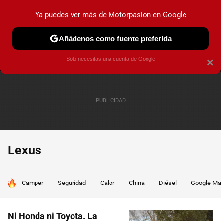
Ya puedes ver más de Motorpasion en Google
MENÚ
NUEVO
Añádenos como fuente preferida
PRUEBAS
COCHES ELÉCTRICOS
OBSERVATORIO
F1
Solo necesitas una cuenta de Google
×
Lexus
HOY SE HABLA DE
Camper
Seguridad
Calor
China
Diésel
Google M
Ni Honda ni Toyota. La