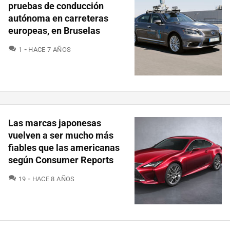
pruebas de conducción
autónoma en carreteras
europeas, en Bruselas
COMENTARIOS
1
HACE 7 AÑOS
Las marcas japonesas
vuelven a ser mucho más
fiables que las americanas
según Consumer Reports
COMENTARIOS
19
HACE 8 AÑOS