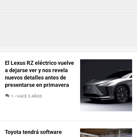
El Lexus RZ eléctrico vuelve
a dejarse ver y nos revela
nuevos detalles antes de
presentarse en primavera
COMENTARIOS
1
HACE 5 AÑOS
Toyota tendrá software