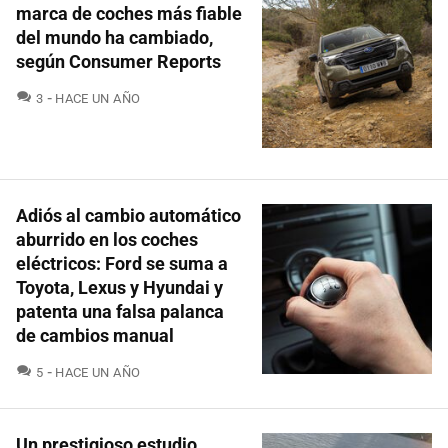
marca de coches más fiable
del mundo ha cambiado,
según Consumer Reports
COMENTARIOS
3
HACE UN AÑO
Adiós al cambio automático
aburrido en los coches
eléctricos: Ford se suma a
Toyota, Lexus y Hyundai y
patenta una falsa palanca
de cambios manual
COMENTARIOS
5
HACE UN AÑO
Un prestigioso estudio