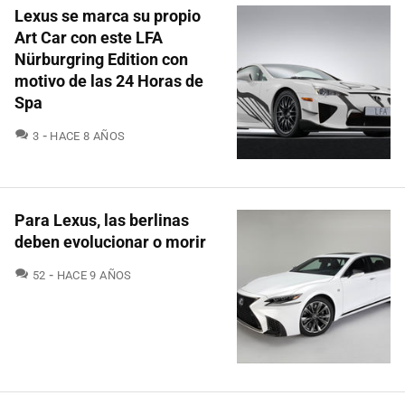
Lexus se marca su propio
Art Car con este LFA
Nürburgring Edition con
motivo de las 24 Horas de
Spa
COMENTARIOS
3
HACE 8 AÑOS
Para Lexus, las berlinas
deben evolucionar o morir
COMENTARIOS
52
HACE 9 AÑOS